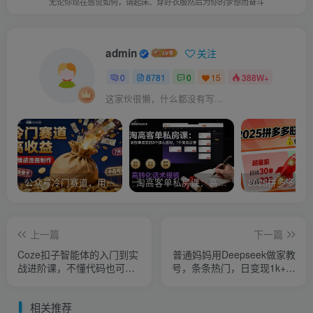
无论你现在感觉如何，请起床、穿好衣服然后为你的梦想而奋斗
admin
关注
0
8781
0
15
388W+
这家伙很懒，什么都没有写...
公众号冷门赛道，用AI做情感漫画，7天开通流量主，操作简单，小白可玩
淘高客单私房课：高客单成交的3个核心基础，1个实操法宝
上一篇
下一篇
Coze扣子智能体的入门到实
普通妈妈用Deepseek做家教
战进阶课，不懂代码也可以
号，条条热门，日变现1k+的
学会搭建智能体
玩法，直接抄作业
相关推荐