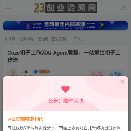
首页
创业课程
冒泡网【整站更新】
正文
Coze扣子工作流Ai Agent教程，一站解锁扣子工
作流
admin
关注
私信
9月6日 22:23发布
0
11
0
付费资源
公告：限时活动
Coze扣子工作流Ai Agent教程，一站解锁扣子工作流
此内容为付费资源，请付费后查看
9.8
创业资源网限时活动
19.8
积分
积分
专注优质VIP网课资源分享，市面上收费几百几千的项目资源课