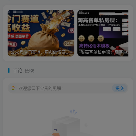
公众号冷门赛道，用AI做情感漫画，7天开通流量主，操作简单，小白可玩
淘
评论
抢沙发
欢迎您留下宝贵的见解！
提交