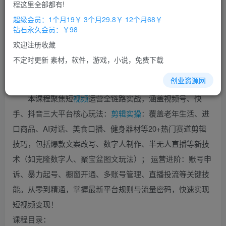
免费
免费
程这里全部都有!
超级会员
钻石会员
超级会员：1个月19￥ 3个月29.8￥ 12个月68￥
立即购买
钻石永久会员：￥98
您当前未登录！建议登陆后购买，办理会员包月更省钱，可保存购
欢迎注册收藏
买订单
不定时更新 素材，软件，游戏，小说，免费下载
创业资源网
本课程聚焦短
视频
运营全链路实战，涵盖视频号、快
手、抖音三大平台核心玩法：
剪辑
实操
：覆盖老年生活、进
口商品、AI对话、美食口播、健身器材等20+热门赛道剪辑
技巧，包括爆款文案改写、数字人制作、半无人直播等新技
术（如克隆数字人、聚宝盆图文玩法）； 运营进阶：账号申
诉、暴力起号、橱窗开通、多账号管理、直播投流等关键技
能。从零到精通，掌握最新平台规则与流量密码，快速实现
短视频变现！
课程目录：