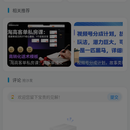
内容
相关推荐
淘高客单私房课：高客单成交的3个核心基础，1个实操法宝
视频
评论
抢沙发
欢迎您留下宝贵的见解！
提交