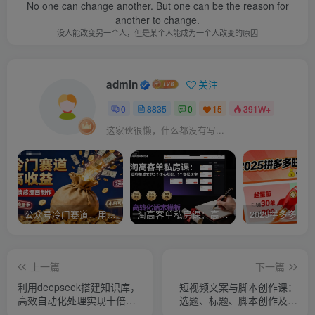
No one can change another. But one can be the reason for
another to change.
没人能改变另一个人，但是某个人能成为一个人改变的原因
admin
关注
0
8835
0
15
391W+
这家伙很懒，什么都没有写...
公众号冷门赛道，用AI做情感漫画，7天开通流量主，操作简单，小白可玩
淘高客单私房课：高客单成交的3个核心基础，1个实操法宝
上一篇
下一篇
利用deepseek搭建知识库，
短视频文案与脚本创作课：
高效自动化处理实现十倍成
选题、标题、脚本创作及文
长！
案修改等助力打造优质视频