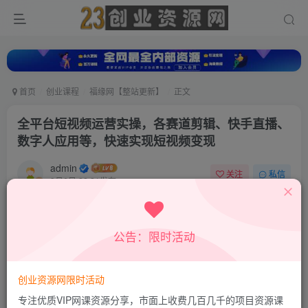
首页
创业课程
福缘网【整站更新】
正文
全平台短视频运营实操，各赛道剪辑、快手直播、
数字人应用等，快速实现短视频变现
admin
关注
私信
9月6日 22:21发布
0
7
0
付费资源
公告：限时活动
全平台短视频运营实操，各赛道剪辑、快手直播、数字人应用等，快速实现短视频变现
此内容为付费资源，请付费后查看
9.8
创业资源网限时活动
19.8
积分
积分
专注优质VIP网课资源分享，市面上收费几百几千的项目资源课