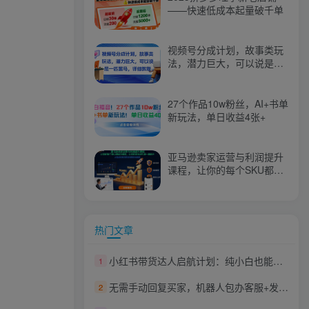
——快速低成本起量破千单
视频号分成计划，故事类玩
法，潜力巨大，可以说是一
匹黑马，详细教程
27个作品10w粉丝，AI+书单
新玩法，单日收益4张+
亚马逊卖家运营与利润提升
课程，让你的每个SKU都成
为爆款，让你的亚马逊利润
一路飙升（更新26年3月）
热门文章
小红书带货达人启航计划：纯小白也能学会的副业增收实战课
1
无需手动回复买家，机器人包办客服+发货，学多多虚拟每月稳賺1-5W【揭秘】
2