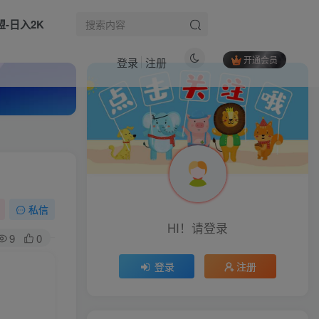
盟-日入2K
开通会员
登录
注册
热门文章
小红书带货达人启航计划：纯小白也能学会的副业增收实战课
1
无需手动回复买家，机器人包办客服+发货，学多多虚拟每月稳賺1-5W【揭秘】
2
2026淘宝直通车无界投放实战课：多类目差异化推广布局，关键词人群全站调车打法
3
私信
生活也美好了！
HI！请登录
自媒体IP成长课，未来做小而美的个体，打通能力-私域-公域成长闭环，实现个人自媒体流量变现
4
9
0
心情也舒畅了！
AI视频+绘图的实战课，涵盖了大模型基础、微调策略、提示词工程、RAG技术及AI Agent智能体开发等（更新）
5
登录
注册
鹿鼎山系列内部课程(更新2026年5月)专注缠论教学，行情分析、学习答疑、机会提示、实操讲解
6
走路也有劲了！