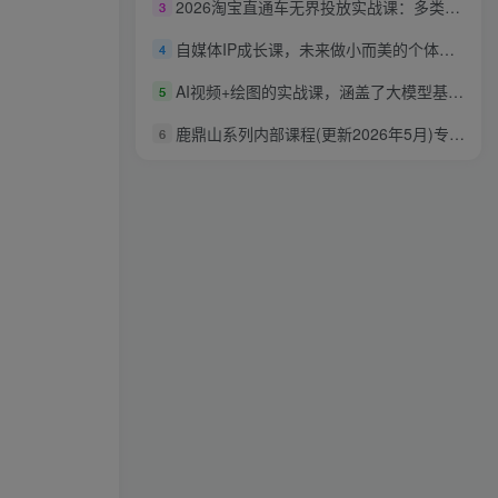
2026淘宝直通车无界投放实战课：多类目差异化推广布局，关键词人群全站调车打法
3
自媒体IP成长课，未来做小而美的个体，打通能力-私域-公域成长闭环，实现个人自媒体流量变现
4
AI视频+绘图的实战课，涵盖了大模型基础、微调策略、提示词工程、RAG技术及AI Agent智能体开发等（更新）
5
鹿鼎山系列内部课程(更新2026年5月)专注缠论教学，行情分析、学习答疑、机会提示、实操讲解
6