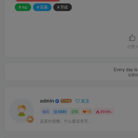
# mp
# 实操
# 开店
点赞
0
Every day is 
如果
admin
关注
0
8889
0
15
394W+
这家伙很懒，什么都没有写...