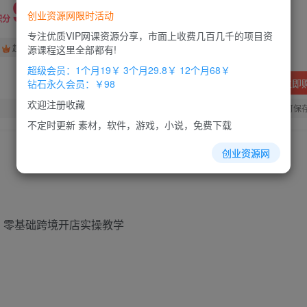
9.8
创业资源网限时活动
19.8
积分
积分
专注优质VIP网课资源分享，市面上收费几百几千的项目资
免费
免费
超级会员
钻石会员
源课程这里全部都有!
超级会员：1个月19￥ 3个月29.8￥ 12个月68￥
立即
钻石永久会员：￥98
欢迎注册收藏
您当前未登录！建议登陆后购买，办理会员包月更省钱，可保
不定时更新 素材，软件，游戏，小说，免费下载
创业资源网