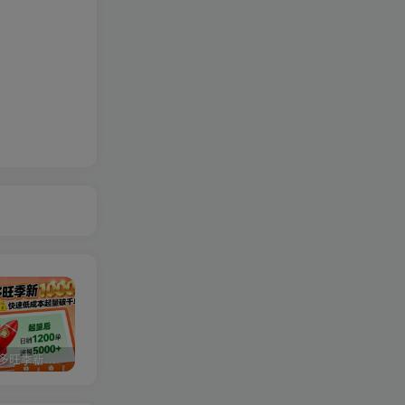
2025拼多多旺季新老店铺——快速低成本起量破千单
视频号分成计划，故事类玩法，潜力巨大，可以说是一匹黑马，详细教程
27个作品10w粉丝，AI+书单新玩法，单日收益4张+