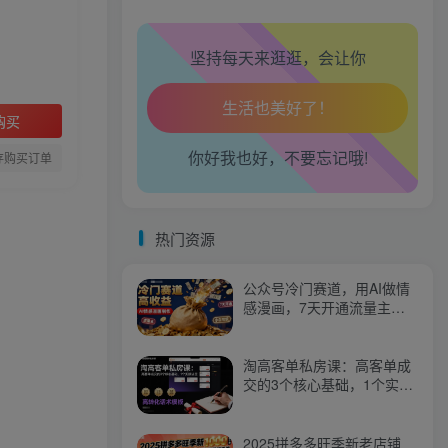
腿也不痛了！
坚持每天来逛逛，会让你
腰也不酸了！
工作也轻松了！
购买
你好我也好，不要忘记哦!
存购买订单
热门资源
公众号冷门赛道，用AI做情
感漫画，7天开通流量主，
操作简单，小白可玩
淘高客单私房课：高客单成
交的3个核心基础，1个实操
法宝
2025拼多多旺季新老店铺