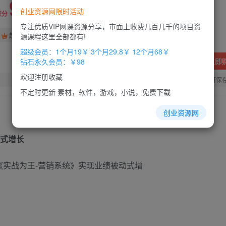
9.8
创业资源网限时活动
19.8
积分
积分
专注优质VIP网课资源分享，市面上收费几百几千的项目资
免费
免费
超级会员
钻石会员
源课程这里全部都有!
超级会员：1个月19￥ 3个月29.8￥ 12个月68￥
立即
钻石永久会员：￥98
欢迎注册收藏
您当前未登录！建议登陆后购买，办理会员包月更省钱，可保
不定时更新 素材，软件，游戏，小说，免费下载
创业资源网
动式增长