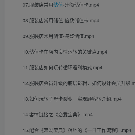
07.服装店常用
储值
-升额储值卡.mp4
08.服装店常用储值-倍数储值卡.mp4
09.服装店常用储值-凑整储值.mp4
10.储值卡在店内良性运转的关键点.mp4
11.服装店如何玩转循环返利模式.mp4
12.服装店会员升级的底层逻辑，如何设计会员升级.m
13.如何玩转子母卡裂变，实现顾客转介绍.mp4
14.客情链接之《恋爱宝典》.mp4
15.配合《恋爱宝典》落地的《一日工作流程》.mp4