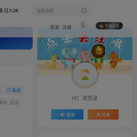
盟-日入2K
开通会员
登录
注册
热门文章
爆款短视频常用视频素材！抖音治愈伤感人物情感视频素材，400款合集，无声无水印，视频感氛围拉满
1
精通VEO 3，Sora 2，Nano Banana商业AI人工智能视频创作完整指南
2
宠物赛道爆火玩法，AI做猫咪摆摊视频，单条视频爆赞32.1万，学会轻松变现【附保姆级教学】
3
私信
HI！请登录
AI头条中老年细分赛道，有手就会靠搬运，单日收入多张，条条引爆无脑操作
4
5
0
生活也美好了！
短视频全域商业模式，企业新媒体全域流量掘金，3域协同，共振破屏，短视频-直播-私域-地域
5
登录
注册
心情也舒畅了！
COZE扣子工作流智能体实战课｜零基础从原理认知、变量JSON解析到自媒体/商业宣传片自动化工作流全教程
6
走路也有劲了！