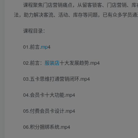
课程聚焦门店营销痛点，从留客锁客、门店营销、库
法，助力解决客流、活动、库存等问题，已有众多学员通
课程目录：
01.前言.
mp
4
02.前言：
服装店
十大发展趋势.mp4
03.五卡思维打通营销闭环.mp4
04.会员卡十大功能.mp4
05.付费会员卡设计.mp4
06.积分捆绑系统.mp4