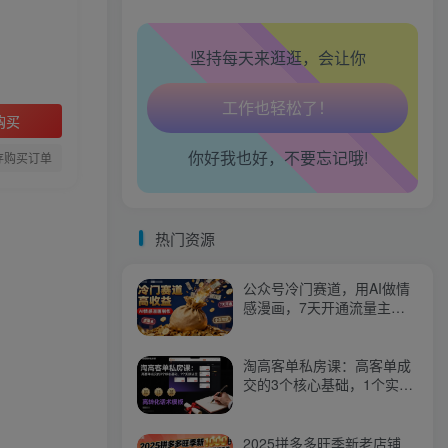
腿也不痛了！
坚持每天来逛逛，会让你
腰也不酸了！
购买
工作也轻松了！
你好我也好，不要忘记哦!
存购买订单
热门资源
公众号冷门赛道，用AI做情
感漫画，7天开通流量主，
操作简单，小白可玩
淘高客单私房课：高客单成
交的3个核心基础，1个实操
法宝
2025拼多多旺季新老店铺