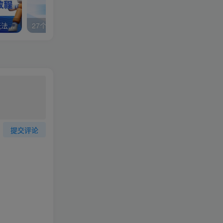
视频号分成计划，故事类玩法，潜力巨大，可以说是一匹黑马，详细教程
27个作品10w粉丝，AI+书单新玩法，单日收益4张+
提交评论