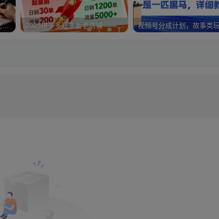
淘高客单私房课：高客单成交的3个核心基础，1个实操法宝
2025拼多多旺季新老店铺——快速低成本起量破千单