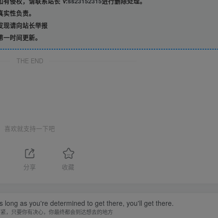
有侵权，请联系站长 V:
ss23152315
进行删除处理。
真实性负责。
发现请向站长举报
第一时间更新。
THE END
喜欢就支持一下吧
分享
收藏
 long as you're determined to get there, you'll get there.
要紧，只要你有决心，你最终都会到达想去的地方