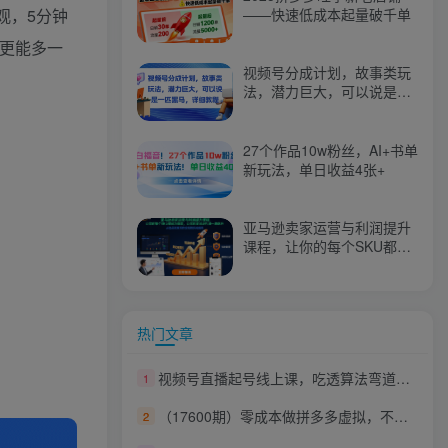
观，5分钟
——快速低成本起量破千单
更能多一
视频号分成计划，故事类玩
法，潜力巨大，可以说是一
匹黑马，详细教程
27个作品10w粉丝，AI+书单
新玩法，单日收益4张+
亚马逊卖家运营与利润提升
课程，让你的每个SKU都成
为爆款，让你的亚马逊利润
一路飙升（更新26年3月）
热门文章
视频号直播起号线上课，吃透算法弯道超车（2026年6月）
1
（17600期）零成本做拼多多虚拟，不用手动发货，不用聊客服，轻松月入五位数！
2