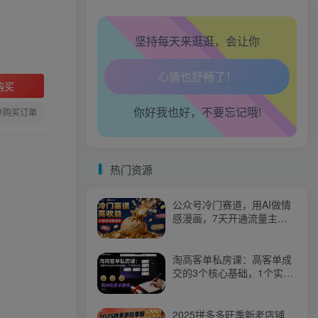
坚持每天来逛逛，会让你
生活也美好了！
购买
你好我也好，不要忘记哦!
心情也舒畅了！
存购买订单
走路也有劲了！
热门资源
腿也不痛了！
公众号冷门赛道，用AI做情
腰也不酸了！
感漫画，7天开通流量主，
操作简单，小白可玩
工作也轻松了！
淘高客单私房课：高客单成
交的3个核心基础，1个实操
法宝
2025拼多多旺季新老店铺