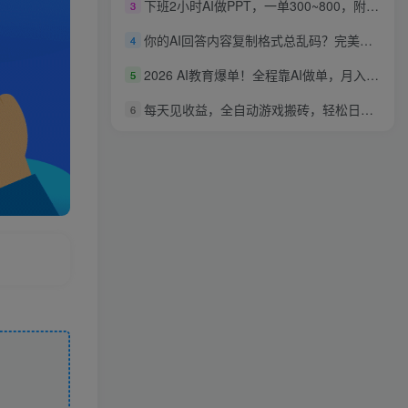
下班2小时AI做PPT，一单300~800，附接单资源，全职副业都行【揭秘】
3
你的AI回答内容复制格式总乱码？完美一键保留原格式复制，办公宝藏浏览器插件Copy With Format
4
2026 AI教育爆单！全程靠AI做单，月入2W+，附接单资源【揭秘】
5
每天见收益，全自动游戏搬砖，轻松日入1k，长期稳定项目，宝妈上班族首选【揭秘】
6