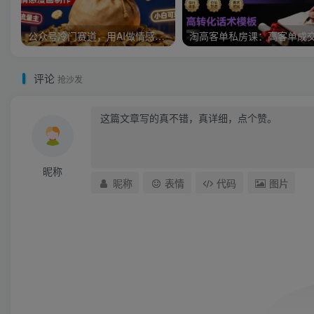
公众号冷门赛道，用AI做情感漫画，7天开通流量主，操作简单，小白可玩
评论
抢沙发
昵称
昵称
表情
代码
图片