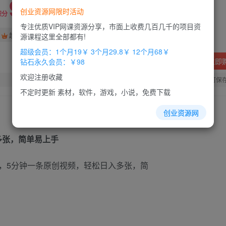
9.8
创业资源网限时活动
19.8
积分
积分
专注优质VIP网课资源分享，市面上收费几百几千的项目资
免费
免费
超级会员
钻石会员
源课程这里全部都有!
超级会员：1个月19￥ 3个月29.8￥ 12个月68￥
立即
钻石永久会员：￥98
欢迎注册收藏
您当前未登录！建议登陆后购买，办理会员包月更省钱，可保
不定时更新 素材，软件，游戏，小说，免费下载
创业资源网
多张，简单易上手