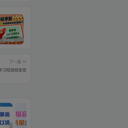
2025拼多多旺季新老店铺——快速低成本起量破千单
视频号分成计划，故事类玩法，潜力巨大，可以说是一匹黑马，详细教程
27个作品10w粉丝，AI+书单新玩法，单日收益4张+
下一篇
统学习短视频变现