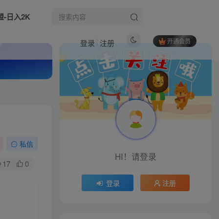
盟-日入2K
开通会员
登录
注册
热门文章
视频号直播起号线上课，吃透算法弯道超车（2026年6月）
1
（17600期）零成本做拼多多虚拟，不用手动发货，不用聊客服，轻松月入五位数！
2
下班2小时AI做PPT，一单300~800，附接单资源，全职副业都行【揭秘】
3
私信
HI！请登录
你的AI回答内容复制格式总乱码？完美一键保留原格式复制，办公宝藏浏览器插件Copy With Format
4
17
0
2026 AI教育爆单！全程靠AI做单，月入2W+，附接单资源【揭秘】
5
登录
注册
每天见收益，全自动游戏搬砖，轻松日入1k，长期稳定项目，宝妈上班族首选【揭秘】
6