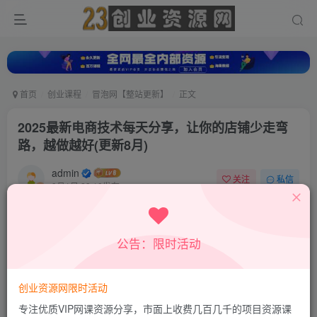
首页
创业课程
冒泡网【整站更新】
正文
2025最新电商技术每天分享，让你的店铺少走弯
路，越做越好(更新8月)
admin
关注
私信
9月1日 23:10发布
0
6
0
付费资源
公告：限时活动
2025最新电商技术每天分享，让你的店铺少走弯路，越做越好(更新8月)
此内容为付费资源，请付费后查看
9.8
创业资源网限时活动
19.8
积分
积分
专注优质VIP网课资源分享，市面上收费几百几千的项目资源课