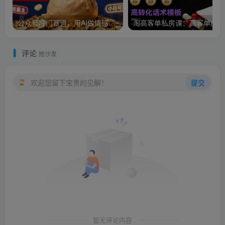
公众号冷门赛道，用AI做情感漫画，7天开通流量主，操作简单，小白可玩
淘
评论
抢沙发
欢迎您留下宝贵的见解！
提交
暂无评论内容