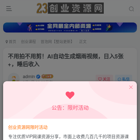
首页
创业课程
冒泡网【整站更新】
正文
不用拍不用剪！AI自动生成烟雨视频，日入5张
+，睡后收入
admin
关注
私信
9月1日 23:09发布
0
9
0
付费资源
公告：限时活动
不用拍不用剪！AI自动生成烟雨视频，日入5张+，睡后收入
此内容为付费资源，请付费后查看
9.8
创业资源网限时活动
19.8
积分
积分
专注优质VIP网课资源分享，市面上收费几百几千的项目资源课