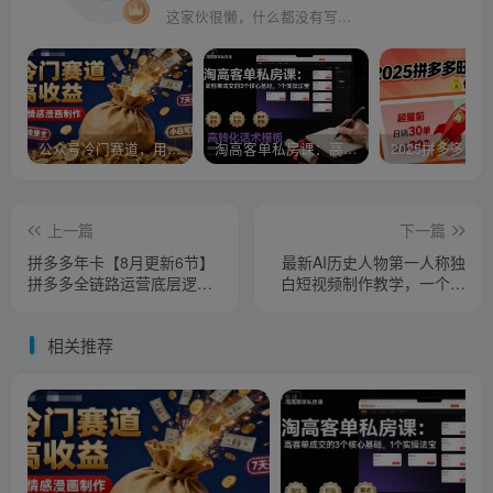
这家伙很懒，什么都没有写...
公众号冷门赛道，用AI做情感漫画，7天开通流量主，操作简单，小白可玩
淘高客单私房课：高客单成交的3个核心基础，1个实操法宝
上一篇
下一篇
拼多多年卡【8月更新6节】
最新AI历史人物第一人称独
拼多多全链路运营底层逻
白短视频制作教学，一个半
辑，超级爆单术
月20w粉，可过伙伴计划
相关推荐