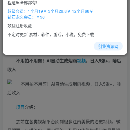
免费
免费
程这里全部都有!
超级会员
钻石会员
超级会员：1个月19￥ 3个月29.8￥ 12个月68￥
立即购买
钻石永久会员：￥98
您当前未登录！建议登陆后购买，办理会员包月更省钱，可保存购
欢迎注册收藏
买订单
不定时更新 素材，软件，游戏，小说，免费下载
创业资源网
不用拍不用剪！AI自动生成烟雨
视频
，日入5张+，睡后
收入
项目
介绍：
之前在各类视频平台刷到很多江南美景的治愈视频。微