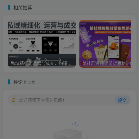
相关推荐
私域精细化运营与成交，构建一个能持续转化、高效复购的私域收入系统，让流量真正变为留量
某社
评论
抢沙发
欢迎您留下宝贵的见解！
提交