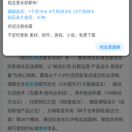
免费
免费
程这里全部都有!
超级会员
钻石会员
超级会员：1个月19￥ 3个月29.8￥ 12个月68￥
立即购买
钻石永久会员：￥98
您当前未登录！建议登陆后购买，办理会员包月更省钱，可保存购
欢迎注册收藏
买订单
不定时更新 素材，软件，游戏，小说，免费下载
创业资源网
《微信
私域
流量变现班》是一门聚焦微信私域流量变现
的系统化实战课程，以"被动引流-社群运营-产品设计-裂变扩
量"为核心链路，覆盖从个人IP打造到批发式成交的全流程。
课程包含
朋友圈
细节优化（3大细节/打卡国速成法）、被动
引流技术（互推术/连环必杀技）、铁杆粉丝积累（100粉丝
方法论）、社群网红打造（3招速成法）、爆款课程设计（自
动收钱产品公式）、分销裂变布局（种子名单获取/联合分
享）等26个模块，通过标准化SOP和实战案例，帮助学员构
建可复制的私域
爆单
体系。