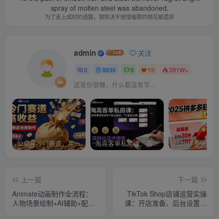
spray of molten steel was abandoned.
为了走上成材的道路，钢铁决不惋惜璀璨的钢花被遗弃
admin
关注
0
8839
0
15
391W+
这家伙很懒，什么都没有写...
公众号冷门赛道，用AI做情感漫画，7天开通流量主，操作简单，小白可玩
淘高客单私房课：高客单成交的3个核心基础，1个实操法宝
上一篇
下一篇
Animate动画制作全流程：
TikTok Shop店铺运营实操
人物场景绘制+AI辅助+配音
课：开店准备、后台设置操
特效与小说联动创作教学
作、选品分析及软件工具等