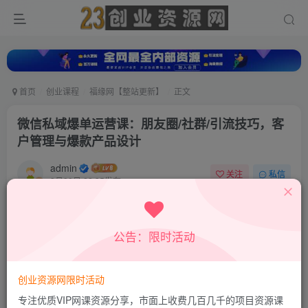
首页
创业课程
福缘网【整站更新】
正文
微信私域爆单运营课：朋友圈/社群/引流技巧，客
户管理与爆款产品设计
admin
关注
私信
8月30日 22:35发布
0
5
0
付费资源
公告：限时活动
微信私域爆单运营课：朋友圈/社群/引流技巧，客户管理与爆款产品设计
此内容为付费资源，请付费后查看
9.8
创业资源网限时活动
19.8
积分
积分
专注优质VIP网课资源分享，市面上收费几百几千的项目资源课