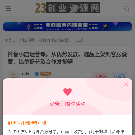
首页
创业课程
福缘网【整站更新】
正文
抖音小店运营课，从优势发展、选品上架到客服设
置、出单提分及合作发货等
admin
关注
私信
8月30日 22:35发布
0
7
0
付费资源
公告：限时活动
抖音小店运营课，从优势发展、选品上架到客服设置、出单提分及合作发货等
此内容为付费资源，请付费后查看
9.8
创业资源网限时活动
19.8
积分
积分
专注优质VIP网课资源分享，市面上收费几百几千的项目资源课