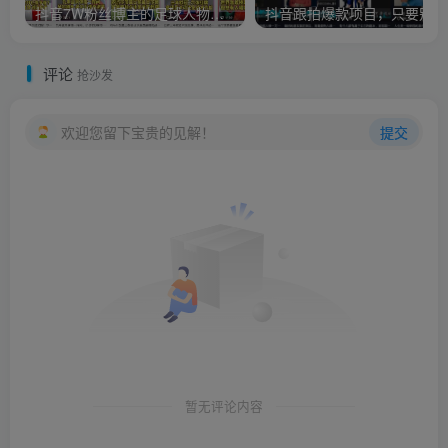
抖音7W粉丝博主的足球人物传记制作教学，全程纯实操干货，小白也能进伙伴计划+精选独家
抖音
评论
抢沙发
欢迎您留下宝贵的见解！
提交
暂无评论内容