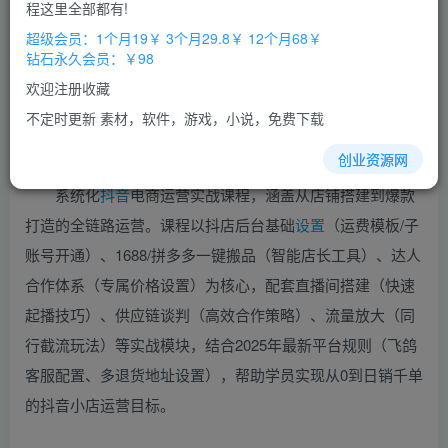
免费
免费
程这里全部都有!
超级会员
钻石会员
超级会员：1个月19￥ 3个月29.8￥ 12个月68￥
立即购买
钻石永久会员：￥98
您当前未登录！建议登陆后购买，办理会员包月更省钱，可保存购
欢迎注册收藏
买订单
不定时更新 素材，软件，游戏，小说，免费下载
创业资源网
系统化
抖音
电商运营实战课程，涵盖从店铺搭建到爆款
打造的全链路运营。课程以抖店后台基础
设置
（运费模板/子
账号开通）、1688/拼多多一键搬品（智能店长工具）、达人
合作体系（专属价格设置）为核心，配套直播间搭建（快速
起播技巧）、供应链谈判（高效合作策略）、流量放大（同
行截流玩法）等实战模块，结合2025年最新平台规则（飞鸽
客服配置、多退货地址设置），帮助学员实现从0到日销千单
的抖音小店运营目标。