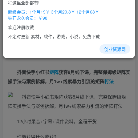
积分
程这里全部都有!
免费
免费
超级会员
钻石会员
超级会员：1个月19￥ 3个月29.8￥ 12个月68￥
钻石永久会员：￥98
立即购买
欢迎注册收藏
您当前未登录！建议登陆后购买，办理会员包月更省钱，可保存购
不定时更新 素材，软件，游戏，小说，免费下载
买订单
创业资源网
抖音快手小红书
矩阵
获客8月线下课，完整保姆级矩阵实
操手法与案例拆解，月1w+线索暴力引流的矩阵
打法
12小时录音+字幕+课件资料，全程干货
你能获得什么收获?