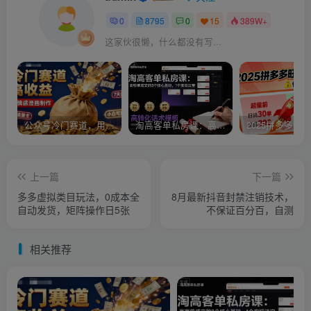
0
8795
0
15
389W+
这家伙很懒，什么都没有写...
公众号冷门赛道，用AI做情感漫画，7天开通流量主，操作简单，小白可玩
淘高客单私房课：高客单成交的3个核心基础，1个实操法宝
上一篇
下一篇
多多虚拟类目玩法，0成本全
8月最新抖音封禁注销技术，
自动发货，矩阵操作日5张
不保证百分百，自测
相关推荐