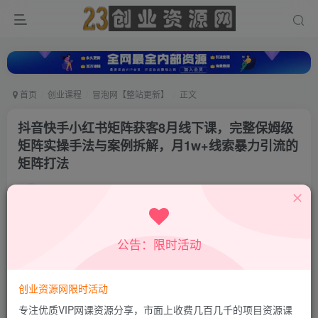
首页
创业课程
冒泡网【整站更新】
正文
抖音快手小红书矩阵获客8月线下课，完整保姆级
矩阵实操手法与案例拆解，月1w+线索暴力引流的
矩阵打法
admin
关注
私信
8月29日 22:43发布
0
7
0
公告：限时活动
付费资源
抖音快手小红书矩阵获客8月线下课，完整保姆级矩阵实操手法与案例拆解，月1w+线索暴力引流的矩阵打法
此内容为付费资源，请付费后查看
创业资源网限时活动
9.8
专注优质VIP网课资源分享，市面上收费几百几千的项目资源课
19.8
积分