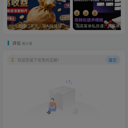
公众号冷门赛道，用AI做情感漫画，7天开通流量主，操作简单，小白可玩
淘
评论
抢沙发
欢迎您留下宝贵的见解！
提交