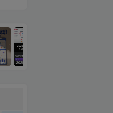
拼多多特训营高阶班，独家玩法赋能，突破运营天花板（更新26年5月23日）
2025小红书电商开店卖货精细化实战教学2.0，不讲废话，小白7天快速学会，单店月利润2W