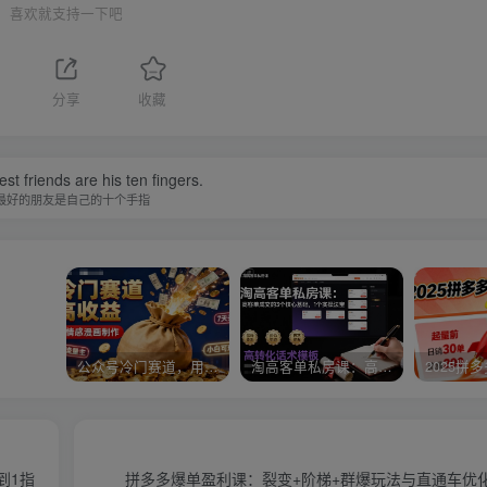
喜欢就支持一下吧
分享
收藏
st friends are his ten fingers.
最好的朋友是自己的十个手指
公众号冷门赛道，用AI做情感漫画，7天开通流量主，操作简单，小白可玩
淘高客单私房课：高客单成交的3个核心基础，1个实操法宝
到1指
拼多多爆单盈利课：裂变+阶梯+群爆玩法与直通车优化