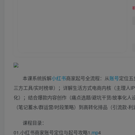
本课系统拆解
小红书
商家起号全流程：从
账号
定位五
三方工具/实时榜单）；详解生活方式电商内核（主理人IP
化）；结合爆款内容创作（痛点选题/避坑干货/故事化
（笔记蓄水/群运营/时段策略）到高转化排品（引流款-
课程目录：
01.小红书商家账号定位与起号攻略1.
mp
4