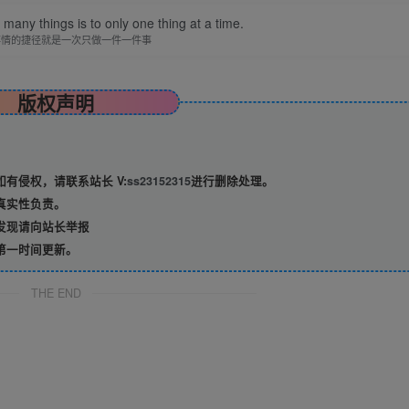
many things is to only one thing at a time.
事情的捷径就是一次只做一件一件事
版权声明
有侵权，请联系站长 V:
ss23152315
进行删除处理。
真实性负责。
发现请向站长举报
第一时间更新。
THE END