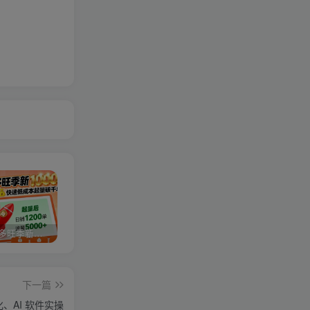
2025拼多多旺季新老店铺——快速低成本起量破千单
视频号分成计划，故事类玩法，潜力巨大，可以说是一匹黑马，详细教程
27个作品10w粉丝，AI+书单新玩法，单日收益4张+
下一篇
、AI 软件实操