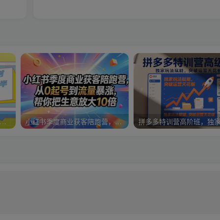
哥·无人直播-非实时防风技术(更新25年9月)无人半无人直播
小红书季度商业获客陪跑营，从0起号到流量暴涨，帮你把生意放大10倍