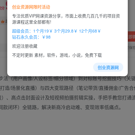
9.8
创业资源网限时活动
19.8
积分
积分
专注优质VIP网课资源分享，市面上收费几百几千的项目资
免费
免费
超级会员
钻石会员
源课程这里全部都有!
超级会员：1个月19￥ 3个月29.8￥ 12个月68￥
立即
钻石永久会员：￥98
欢迎注册收藏
您当前未登录！建议登陆后购买，办理会员包月更省钱，可保
不定时更新 素材，软件，游戏，小说，免费下载
创业资源网
步法（用户画像/人设标签/细分领域）到对标账号挖掘技巧（关键
打造/场景化直播）与四大变现路径（笔记带货/直播佣金/广告合
人设）、高点击封面设计及短视频拍摄剪辑实操，手把手教您打通
利润款闭环）全链路，解决新商冷启动难、变现效率低痛点。