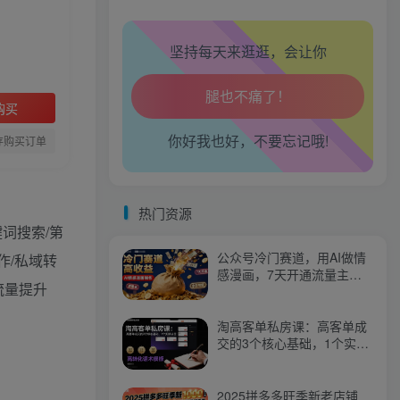
生活也美好了！
心情也舒畅了！
坚持每天来逛逛，会让你
走路也有劲了！
购买
腿也不痛了！
你好我也好，不要忘记哦!
存购买订单
腰也不酸了！
热门资源
工作也轻松了！
词搜索/第
公众号冷门赛道，用AI做情
作/私域转
感漫画，7天开通流量主，
流量提升
操作简单，小白可玩
淘高客单私房课：高客单成
交的3个核心基础，1个实操
法宝
2025拼多多旺季新老店铺