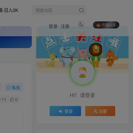
盟-日入2K
开通会员
登录
注册
热门文章
全平台短视频运营实操，各赛道剪辑、快手直播、数字人应用等，快速实现短视频变现
1
小红书电商掘金课：从0基础入局，手把手带你打通选品、引流、出单全链路
2
（16139期）公众号流量主掘金新玩法，利用AI工具发布爆文，小白也能篇篇10W+文章，…
3
私信
HI！请登录
（17211期）2026小红书爆量会线上课(更新) ：0到1打造高收益带货账号，靠小红书带货年入100w？机会来了！
4
11
0
（17508期）2026新项目，小白也能稳操作，每单盈利1000+上不封顶
5
登录
注册
海外游戏项目，全自动运营，每天收益1000+长期稳定【揭秘】
6