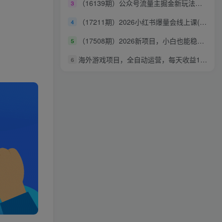
（16139期）公众号流量主掘金新玩法，利用AI工具发布爆文，小白也能篇篇10W+文章，…
3
（17211期）2026小红书爆量会线上课(更新) ：0到1打造高收益带货账号，靠小红书带货年入100w？机会来了！
4
（17508期）2026新项目，小白也能稳操作，每单盈利1000+上不封顶
5
海外游戏项目，全自动运营，每天收益1000+长期稳定【揭秘】
6