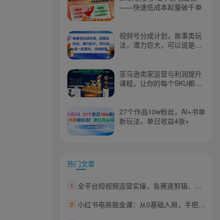
——快速低成本起量破千单
视频号分成计划，故事类玩
法，潜力巨大，可以说是一
匹黑马，详细教程
亚马逊卖家运营与利润提升
课程，让你的每个SKU都成
为爆款，让你的亚马逊利润
一路飙升（更新26年3月）
27个作品10w粉丝，AI+书单
新玩法，单日收益4张+
热门文章
全平台短视频运营实操，各赛道剪辑、快手直播、数字人应用等，快速实现短视频变现
1
小红书电商掘金课：从0基础入局，手把手带你打通选品、引流、出单全链路
2