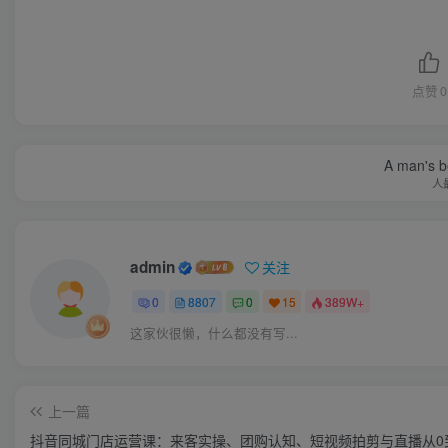
点赞
0
A man's be
人
admin
关注
0
8807
0
15
389W+
这家伙很懒，什么都没有写...
上一篇
抖音同城门店运营课：来客实操、团购认知、短视频拍剪与直播从0