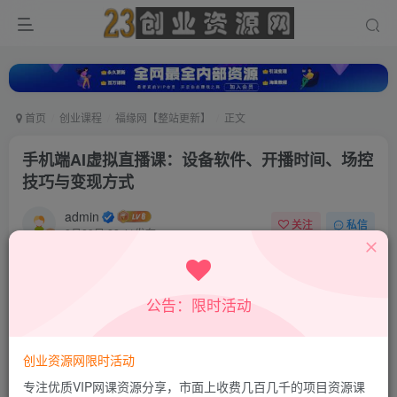
首页
创业课程
福缘网【整站更新】
正文
手机端AI虚拟直播课：设备软件、开播时间、场控
技巧与变现方式
admin
关注
私信
8月29日 22:41发布
0
43
0
付费资源
公告：限时活动
手机端AI虚拟直播课：设备软件、开播时间、场控技巧与变现方式
此内容为付费资源，请付费后查看
9.8
创业资源网限时活动
19.8
积分
积分
专注优质VIP网课资源分享，市面上收费几百几千的项目资源课