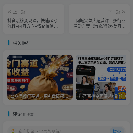
上一篇
下一篇
抖音涨粉变现课，快速起号
同城实体店运营课：多行业
流程+内容方向+情绪价值构
活动方案（汽修/餐饮/美容）
建与百万流量撬动方法
与联盟合作技巧
相关推荐
公众号冷门赛道，用AI做情感漫画，7天开通流量主，操作简单，小白可玩
评论
抢沙发
欢迎您留下宝贵的见解！
提交