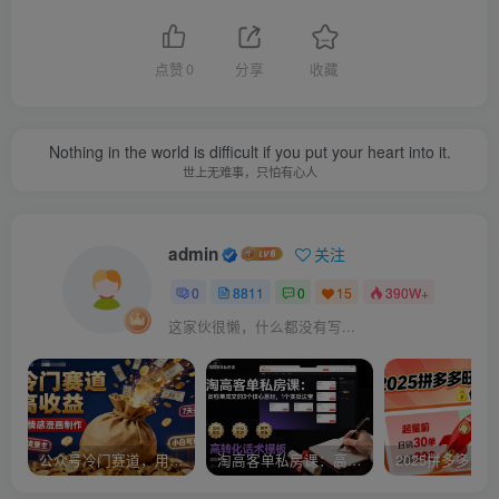
点赞
0
分享
收藏
Nothing in the world is difficult if you put your heart into it.
世上无难事，只怕有心人
admin
关注
0
8811
0
15
390W+
这家伙很懒，什么都没有写...
公众号冷门赛道，用AI做情感漫画，7天开通流量主，操作简单，小白可玩
淘高客单私房课：高客单成交的3个核心基础，1个实操法宝