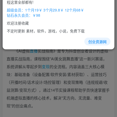
免费
免费
程这里全部都有!
超级会员
钻石会员
超级会员：1个月19￥ 3个月29.8￥ 12个月68￥
立即购买
钻石永久会员：￥98
您当前未登录！建议登陆后购买，办理会员包月更省钱，可保存购
欢迎注册收藏
买订单
不定时更新 素材，软件，游戏，小说，免费下载
创业资源网
《AI虚拟
直播
实战指南》是专为抖音创业者设计的虚拟
直播实战指南，课程围绕"AI美女跳舞直播"这一新兴赛道，
系统讲解从零起步到
变现
的全流程。内容涵盖三大核心模
块：基础准备（设备配置/软件安装/素材获取）、运营技巧
（开播时间/话术设计/场控管理）和变现策略（违规规避/收
益测算/变现方式），通过14节实操课程帮助学员快速掌握手
机端虚拟直播的核心技术，解决"无方向、无流量、难变
现"的创业痛点。