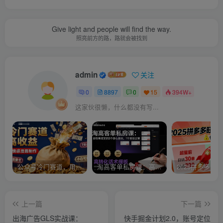
Give light and people will find the way.
照亮前方的路，路就会被找到
admin
关注
0
8897
0
15
394W+
这家伙很懒，什么都没有写...
公众号冷门赛道，用AI做情感漫画，7天开通流量主，操作简单，小白可玩
淘高客单私房课：高客单成交的3个核心基础，1个实操法宝
上一篇
下一篇
出海广告GLS实战课：
快手掘金计划2.0，账号定位