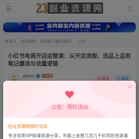
首页
创业课程
福缘网【整站更新】
正文
小红书电商开店运营课：从开店流程、选品上品到
笔记爆流与流量逻辑
admin
关注
私信
8月29日 22:40发布
0
4
0
付费资源
公告：限时活动
小红书电商开店运营课：从开店流程、选品上品到笔记爆流与流量逻辑
此内容为付费资源，请付费后查看
9.8
创业资源网限时活动
19.8
积分
积分
专注优质VIP网课资源分享，市面上收费几百几千的项目资源课