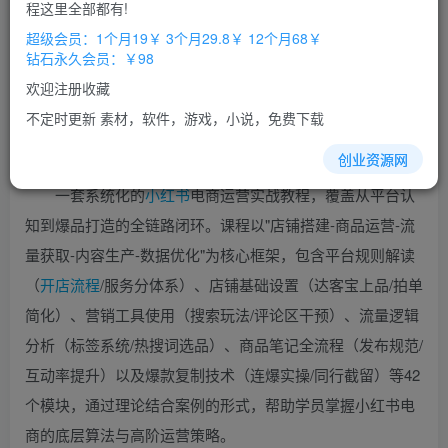
免费
免费
程这里全部都有!
超级会员
钻石会员
超级会员：1个月19￥ 3个月29.8￥ 12个月68￥
立即购买
钻石永久会员：￥98
您当前未登录！建议登陆后购买，办理会员包月更省钱，可保存购
欢迎注册收藏
买订单
不定时更新 素材，软件，游戏，小说，免费下载
创业资源网
一套系统化的
小红书
电商运营实战教程，覆盖从平台认
知到爆品打造的全链路闭环。课程以"店铺搭建-商品运营-流
量获取-内容生产-数据优化"为核心框架，包含平台规则解读
（
开店
流程
/服务分体系）、店铺基础设置（达客宝上品/拍单
简化）、营销工具使用（搜索玩法/评论区干预）、流量逻辑
分析（标签系统/热搜词选品）、商品笔记全流程（发布规范/
互动率提升）以及爆款复制技术（连爆实操/同行截留）等42
个模块，通过理论结合案例的形式，帮助学员掌握小红书电
商的底层算法与高阶运营策略。