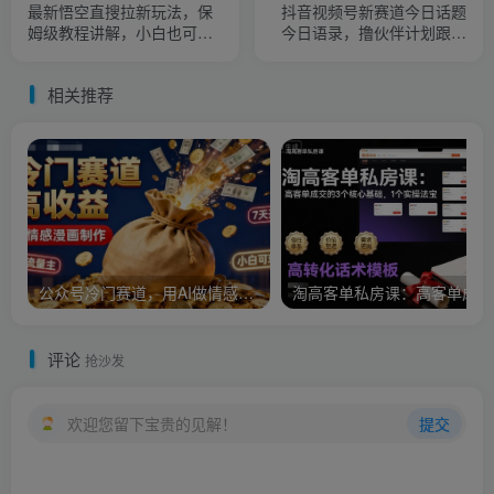
最新悟空直搜拉新玩法，保
抖音视频号新赛道今日话题
姆级教程讲解，小白也可以
今日语录，撸伙伴计划跟视
日入四位数
频号分成
相关推荐
公众号冷门赛道，用AI做情感漫画，7天开通流量主，操作简单，小白可玩
淘
评论
抢沙发
欢迎您留下宝贵的见解！
提交