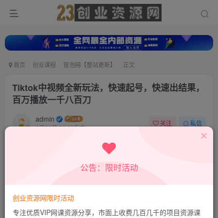
首页
创业课程
冒泡网【整站更新】
正文
Tiktok中视频全新玩法，快速起号，快速出结果，
百万播放一千八百刀
admin
关注
私信
8月26日 22:28发布
0
43
0
付费资源
公告：限时活动
Tiktok中视频全新玩法，快速起号，快速出结果，百万播放一千八百刀
此内容为付费资源，请付费后查看
9.8
创业资源网限时活动
19.8
积分
积分
专注优质VIP网课资源分享，市面上收费几百几千的项目资源课