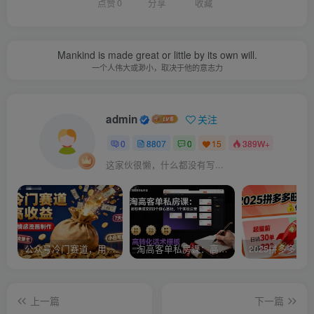
点赞
0
分享
收藏
Mankind is made great or little by its own will.
一个人伟大或渺小，取决于他的意志力
admin
关注
0
8807
0
15
389W+
这家伙很懒，什么都没有写...
公众号冷门赛道，用AI做情感漫画，7天开通流量主，操作简单，小白可玩
淘高客单私房课：高客单成交的3个核心基础，1个实操法宝
上一篇
下一篇