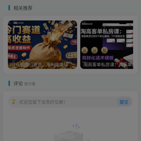
相关推荐
公众号冷门赛道，用AI做情感漫画，7天开通流量主，操作简单，小白可玩
淘
评论
抢沙发
欢迎您留下宝贵的见解！
提交