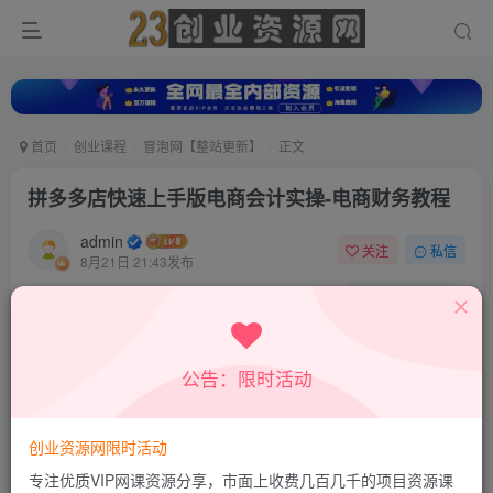
首页
创业课程
冒泡网【整站更新】
正文
拼多多店快速上手版电商会计实操-电商财务教程
admin
关注
私信
8月21日 21:43发布
0
4
0
付费资源
拼多多店快速上手版电商会计实操-电商财务教程
公告：限时活动
此内容为付费资源，请付费后查看
9.8
19.8
积分
积分
创业资源网限时活动
免费
免费
超级会员
钻石会员
专注优质VIP网课资源分享，市面上收费几百几千的项目资源课