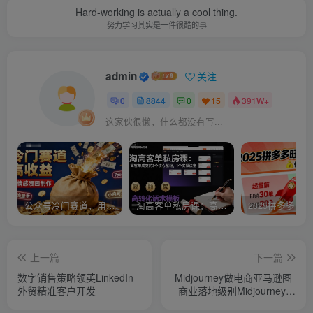
Hard-working is actually a cool thing.
努力学习其实是一件很酷的事
admin
关注
0
8844
0
15
391W+
这家伙很懒，什么都没有写...
公众号冷门赛道，用AI做情感漫画，7天开通流量主，操作简单，小白可玩
淘高客单私房课：高客单成交的3个核心基础，1个实操法宝
上一篇
下一篇
数字销售策略领英LinkedIn
Midjourney做电商亚马逊图-
外贸精准客户开发
商业落地级别Midjourney学
习计划-AI跨境电商教程