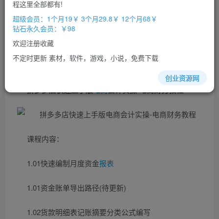
程这里全部都有!
立即购买
超级会员：1个月19￥ 3个月29.8￥ 12个月68￥
钻石永久会员：￥98
您当前未登录！建议登陆后购买，办理会员包月更省钱，可保存购
买订单
欢迎注册收藏
不定时更新 素材，软件，游戏，小说，免费下载
创业资源网
拼多多店快速上手版
电商
会计实操-电商财务教程
课程内容：
1.01快速编制月度资金
报表
1.01资金账单导出路径(待更新)
1.02货款明细表记账摘要分类公式编写