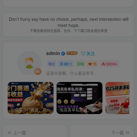
Don’t hurry say have no choice, perhaps, next intersection will
meet hope.
不要急着说别无选择，也许、下个路口就会遇见希望
admin
关注
0
8811
0
15
390W+
这家伙很懒，什么都没有写...
公众号冷门赛道，用AI做情感漫画，7天开通流量主，操作简单，小白可玩
淘高客单私房课：高客单成交的3个核心基础，1个实操法宝
上一篇
下一篇