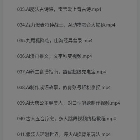
033.Ai魔法古诗课，宝宝爱上背古诗.mp4
034.战力爆表特种战士，Ai动物融合大揭秘.mp4
035.九尾狐降临，山海经异兽录.mp4
036.Ai漫画推文，文字秒变视频.mp4
037.Ai养生食谱指南，器官超级充电宝.mp4
038.Ai制作成语故事，教育账号轻松拿捏.mp4
039.Ai大唐公主胖美人，对口型唱歌制作视频.mp4
040.古人五音疗愈，多人跳舞视频终极教程.mp4
041.假装去环游世界，爆火Ai换背景玩法.mp4