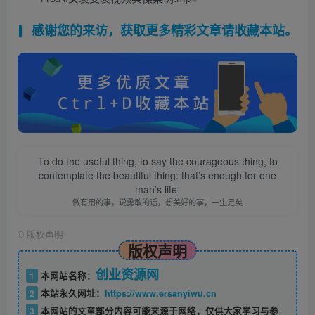
感谢您的来访，获取更多精彩文章请收藏本站。
To do the useful thing, to say the courageous thing, to
contemplate the beautiful thing: that’s enough for one
man’s life.
做有用的事，说勇敢的话，想美好的事，一生足矣
©
版权声明
版权声明
创业资源网
1
本网站名称：
2
本站永久网址：
https://www.ersanyiwu.cn
3
本网站的文章部分内容可能来源于网络，仅供大家学习与参