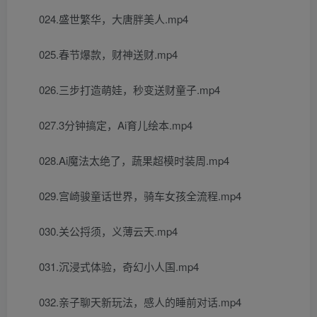
024.盛世繁华，大唐胖美人.mp4
025.春节爆款，财神送财.mp4
026.三步打造萌娃，秒变送财童子.mp4
027.3分钟搞定，Ai育儿绘本.mp4
028.Ai魔法太绝了，蔬果超模时装周.mp4
029.宫崎骏童话世界，骑车女孩全流程.mp4
030.关公捋须，义薄云天.mp4
031.沉浸式体验，奇幻小人国.mp4
032.亲子聊天新玩法，感人的睡前对话.mp4