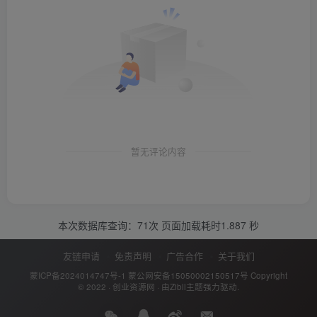
暂无评论内容
本次数据库查询：71次 页面加载耗时1.887 秒
友链申请
免责声明
广告合作
关于我们
蒙ICP备2024014747号-1
蒙公网安备15050002150517号
Copyright
© 2022 ·
创业资源网
· 由
Zibll主题
强力驱动.