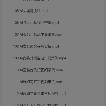
105.Ai女模特换脸.mp4
106.AI打火机短视频带货.mp4
107.AI头饰小饰品电商带货.mp4
108.AI女鞋图文带货实操.mp4
109.Ai女装对镜自拍实操案例.mp4
110.AI童装走秀短视频带货.mp4
111.AI绿植花卉短视频带货.mp4
112.AI玫瑰花背景带货短视频.mp4
113.AI女装变装视频实操案例.mp4