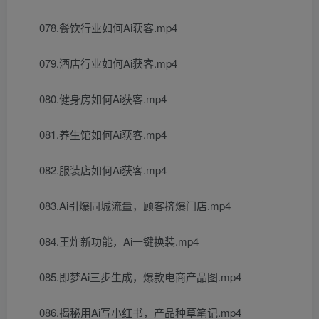
078.餐饮行业如何Ai获客.mp4
079.酒店行业如何Ai获客.mp4
080.健身房如何Ai获客.mp4
081.养生馆如何Ai获客.mp4
082.服装店如何Ai获客.mp4
083.Ai引爆同城流量，顾客挤爆门店.mp4
084.王炸新功能，Ai一键换装.mp4
085.即梦Ai三步生成，爆款电商产品图.mp4
086.揭秘用Ai写小红书，产品种草笔记.mp4