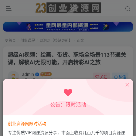
首页
创业课程
冒泡网【整站更新】
正文
超级AI视频：绘画、带货、职场全场景113节通关
课，解锁AI无限可能，开启精彩AI之旅
admin
关注
私信
8月21日 21:43发布
0
7
0
付费资源
公告：限时活动
超级AI视频：绘画、带货、职场全场景113节通关课，解锁AI无限可能，开启精彩AI之旅
此内容为付费资源，请付费后查看
9.8
创业资源网限时活动
19.8
积分
积分
专注优质VIP网课资源分享，市面上收费几百几千的项目资源课