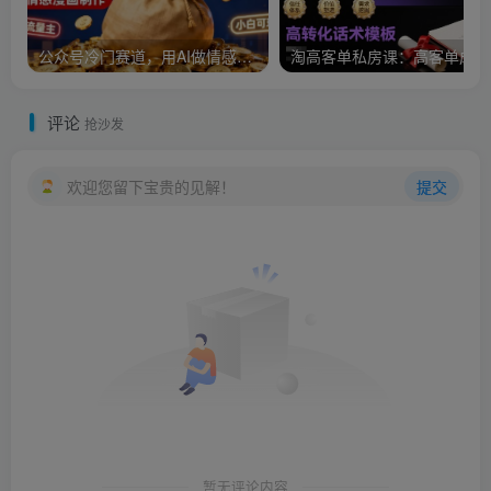
公众号冷门赛道，用AI做情感漫画，7天开通流量主，操作简单，小白可玩
淘
评论
抢沙发
欢迎您留下宝贵的见解！
提交
暂无评论内容