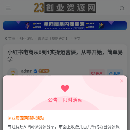
首页
创业课程
冒泡网【整站更新】
正文
小红书电商从0到1实操运营课，从零开始，简单易
学
admin
关注
私信
8月20日 21:33发布
0
7
0
付费资源
公告：限时活动
小红书电商从0到1实操运营课，从零开始，简单易学
此内容为付费资源，请付费后查看
9.8
创业资源网限时活动
19.8
积分
积分
专注优质VIP网课资源分享，市面上收费几百几千的项目资源课