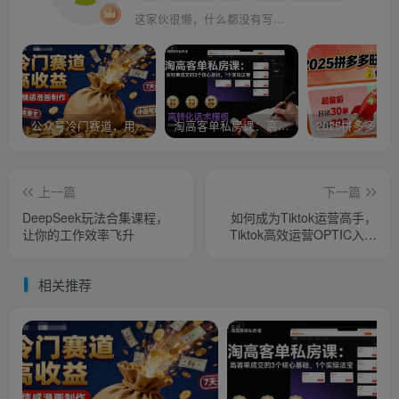
这家伙很懒，什么都没有写...
公众号冷门赛道，用AI做情感漫画，7天开通流量主，操作简单，小白可玩
淘高客单私房课：高客单成交的3个核心基础，1个实操法宝
上一篇
下一篇
DeepSeek玩法合集课程，
如何成为Tiktok运营高手，
让你的工作效率飞升
Tiktok高效运营OPTIC入门
基础课
相关推荐