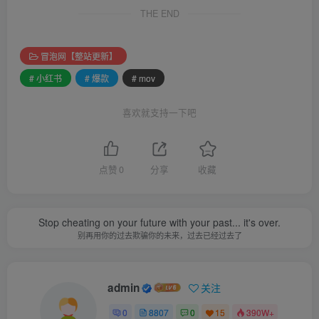
THE END
冒泡网【整站更新】
# 小红书
# 爆款
# mov
喜欢就支持一下吧
点赞
0
分享
收藏
Stop cheating on your future with your past... it's over.
别再用你的过去欺骗你的未来，过去已经过去了
admin
关注
0
8807
0
15
390W+