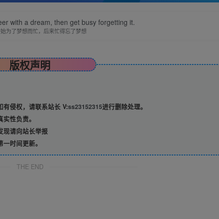
er with a dream, then get busy forgetting it.
开始为了梦想而忙，后来忙得忘了梦想
版权声明
有侵权，请联系站长 V:
ss23152315
进行删除处理。
真实性负责。
发现请向站长举报
第一时间更新。
THE END