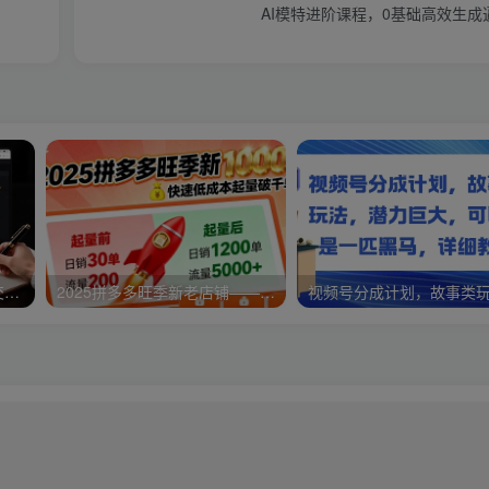
AI模特进阶课程，0基础高效生
淘高客单私房课：高客单成交的3个核心基础，1个实操法宝
2025拼多多旺季新老店铺——快速低成本起量破千单