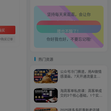
心情也舒畅了！
坚持每天来逛逛，会让你
走路也有劲了！
腿也不痛了！
购买
你好我也好，不要忘记哦!
腰也不酸了！
存购买订单
工作也轻松了！
热门资源
公众号冷门赛道，用AI做情
感漫画，7天开通流量主，
操作简单，小白可玩
淘高客单私房课：高客单成
交的3个核心基础，1个实操
法宝
2025拼多多旺季新老店铺