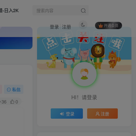
盟-日入2K
开通会员
登录
注册
热门文章
抖音蓝v创业课程，教你快速掌握抖音蓝v推广技巧，告别推广难的现象
1
零基础学Suno AI翻唱｜《吻别》人声克隆实操，从声线克隆到情绪强化，解锁AI音乐变现
2
非虚构图书出版工具包：全套邮件模板配教学视频，出版推广直接照搬套用
3
私信
HI！请登录
0元全自动注册codex gpt plus最新教程，0元获取GPT Plus权益，手把手详细教学
4
36
0
PPT系统课，专属语文老师的PPT课程，帮你突破PPT瓶颈
5
登录
注册
AIGC视频媒体商业实战班，拓展AI视频创作的能力，降本增效
6
生活也美好了！