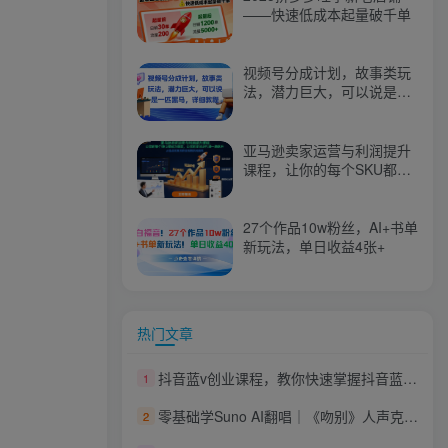
——快速低成本起量破千单
视频号分成计划，故事类玩
法，潜力巨大，可以说是一
匹黑马，详细教程
亚马逊卖家运营与利润提升
课程，让你的每个SKU都成
为爆款，让你的亚马逊利润
一路飙升（更新26年3月）
27个作品10w粉丝，AI+书单
新玩法，单日收益4张+
热门文章
抖音蓝v创业课程，教你快速掌握抖音蓝v推广技巧，告别推广难的现象
1
零基础学Suno AI翻唱｜《吻别》人声克隆实操，从声线克隆到情绪强化，解锁AI音乐变现
2