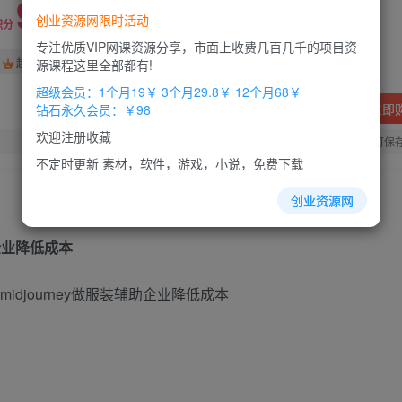
9.8
创业资源网限时活动
19.8
积分
积分
专注优质VIP网课资源分享，市面上收费几百几千的项目资
免费
免费
超级会员
钻石会员
源课程这里全部都有!
超级会员：1个月19￥ 3个月29.8￥ 12个月68￥
立即
钻石永久会员：￥98
欢迎注册收藏
您当前未登录！建议登陆后购买，办理会员包月更省钱，可保
不定时更新 素材，软件，游戏，小说，免费下载
创业资源网
助企业降低成本