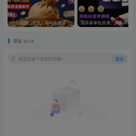
公众号冷门赛道，用AI做情感漫画，7天开通流量主，操作简单，小白可玩
淘
评论
抢沙发
欢迎您留下宝贵的见解！
提交