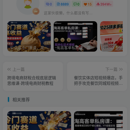
0
8889
0
15
394W+
这家伙很懒，什么都没有写...
公众号冷门赛道，用AI做情感漫画，7天开通流量主，操作简单，小白可玩
淘高客单私房课：高客单成交的3个核心基础，1个实操法宝
上一篇
下一篇
跨境电商财稅合规底层逻辑
餐饮实体店短视频爆店，手
思维课-跨境电商财税教程
把手攻克餐饮同城短视频全
链路
相关推荐