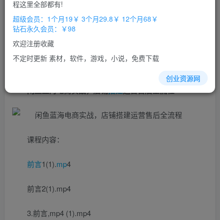
程这里全部都有!
立即购买
超级会员：1个月19￥ 3个月29.8￥ 12个月68￥
钻石永久会员：￥98
您当前未登录！建议登陆后购买，办理会员包月更省钱，可保存购
买订单
欢迎注册收藏
不定时更新 素材，软件，游戏，小说，免费下载
创业资源网
闲鱼蓝海电商实战，店铺
搭建
运营售后全流程
课程内容：
前言
1(1).
mp
4
前言2(1).mp4
3.前言,mp4 (1).mp4