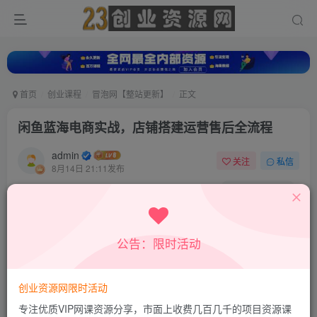
首页
创业课程
冒泡网【整站更新】
正文
闲鱼蓝海电商实战，店铺搭建运营售后全流程
admin
关注
私信
8月14日 21:11发布
0
8
0
付费资源
闲鱼蓝海电商实战，店铺搭建运营售后全流程
公告：限时活动
此内容为付费资源，请付费后查看
9.8
19.8
积分
积分
创业资源网限时活动
免费
免费
超级会员
钻石会员
专注优质VIP网课资源分享，市面上收费几百几千的项目资源课