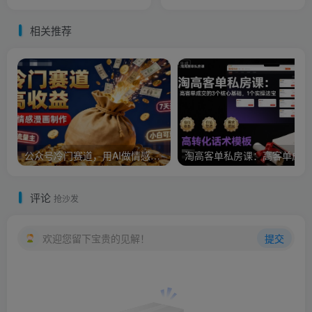
相关推荐
公众号冷门赛道，用AI做情感漫画，7天开通流量主，操作简单，小白可玩
淘
评论
抢沙发
欢迎您留下宝贵的见解！
提交