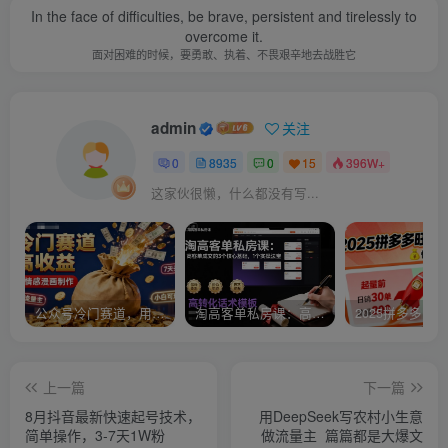
In the face of difficulties, be brave, persistent and tirelessly to
overcome it.
面对困难的时候，要勇敢、执着、不畏艰辛地去战胜它
admin
关注
0
8935
0
15
396W+
这家伙很懒，什么都没有写...
公众号冷门赛道，用AI做情感漫画，7天开通流量主，操作简单，小白可玩
淘高客单私房课：高客单成交的3个核心基础，1个实操法宝
上一篇
下一篇
8月抖音最新快速起号技术，
用DeepSeek写农村小生意
简单操作，3-7天1W粉
做流量主 篇篇都是大爆文