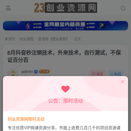
首页
创业课程
冒泡网【整站更新】
正文
8月抖音秒注销技术，外来技术，自行测试，不保
证百分百
admin
关注
私信
8月14日 00:28发布
0
11
0
付费资源
公告：限时活动
8月抖音秒注销技术，外来技术，自行测试，不保证百分百
此内容为付费资源，请付费后查看
9.8
创业资源网限时活动
19.8
积分
积分
专注优质VIP网课资源分享，市面上收费几百几千的项目资源课