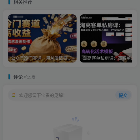
相关推荐
公众号冷门赛道，用AI做情感漫画，7天开通流量主，操作简单，小白可玩
淘
评论
抢沙发
欢迎您留下宝贵的见解！
提交