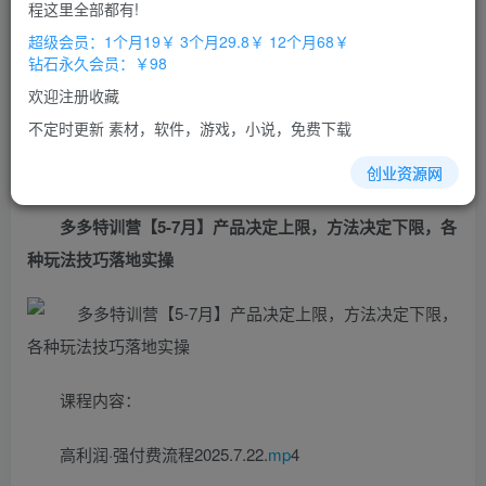
免费
免费
程这里全部都有!
超级会员
钻石会员
超级会员：1个月19￥ 3个月29.8￥ 12个月68￥
立即购买
钻石永久会员：￥98
您当前未登录！建议登陆后购买，办理会员包月更省钱，可保存购
欢迎注册收藏
买订单
不定时更新 素材，软件，游戏，小说，免费下载
创业资源网
多多特训营【5-7月】产品决定上限，方法决定下限，各
种玩法技巧落地实操
课程内容：
高利润·强付费流程2025.7.22.
mp
4