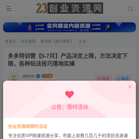
首页
创业课程
冒泡网【整站更新】
正文
多多特训营【5-7月】产品决定上限，方法决定下
限，各种玩法技巧落地实操
admin
关注
私信
8月11日 22:27发布
0
6
0
付费资源
公告：限时活动
多多特训营【5-7月】产品决定上限，方法决定下限，各种玩法技巧落地实操
此内容为付费资源，请付费后查看
9.8
创业资源网限时活动
19.8
积分
积分
专注优质VIP网课资源分享，市面上收费几百几千的项目资源课