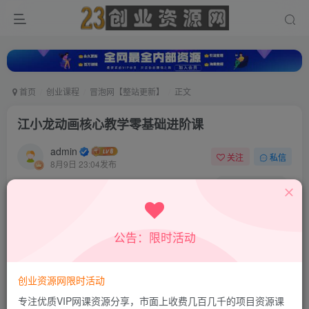
首页
创业课程
冒泡网【整站更新】
正文
江小龙动画核心教学零基础进阶课
admin
关注
私信
8月9日 23:04发布
0
7
0
付费资源
江小龙动画核心教学零基础进阶课
公告：限时活动
此内容为付费资源，请付费后查看
9.8
19.8
积分
积分
创业资源网限时活动
免费
免费
超级会员
钻石会员
专注优质VIP网课资源分享，市面上收费几百几千的项目资源课