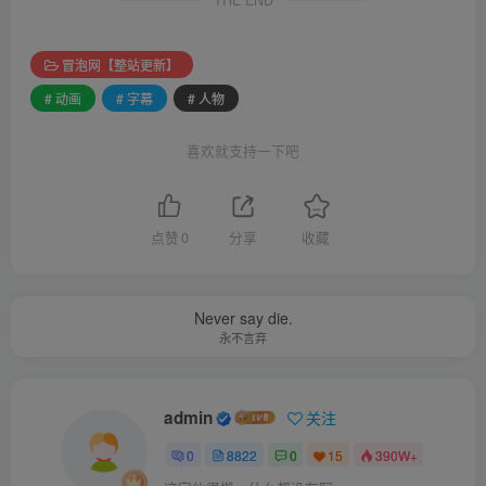
冒泡网【整站更新】
# 动画
# 字幕
# 人物
喜欢就支持一下吧
点赞
0
分享
收藏
Never say die.
永不言弃
admin
关注
0
8822
0
15
390W+