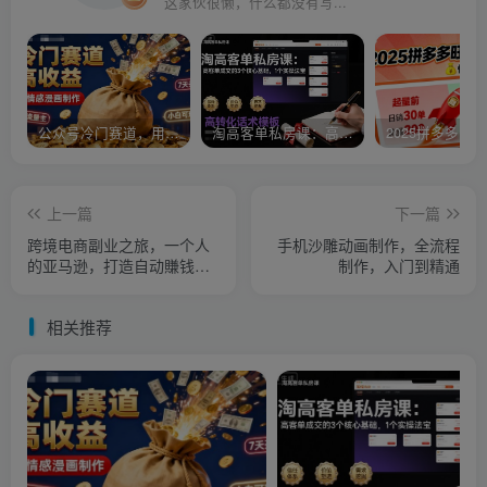
这家伙很懒，什么都没有写...
公众号冷门赛道，用AI做情感漫画，7天开通流量主，操作简单，小白可玩
淘高客单私房课：高客单成交的3个核心基础，1个实操法宝
上一篇
下一篇
跨境电商副业之旅，一个人
手机沙雕动画制作，全流程
的亚马逊，打造自动賺钱小
制作，入门到精通
生意
相关推荐