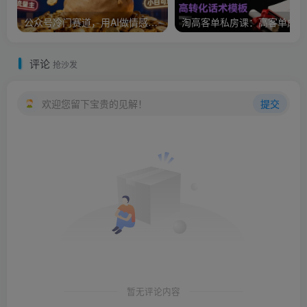
公众号冷门赛道，用AI做情感漫画，7天开通流量主，操作简单，小白可玩
淘
评论
抢沙发
欢迎您留下宝贵的见解！
提交
暂无评论内容