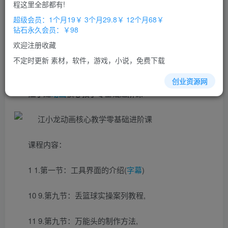
程这里全部都有!
立即购买
超级会员：1个月19￥ 3个月29.8￥ 12个月68￥
钻石永久会员：￥98
您当前未登录！建议登陆后购买，办理会员包月更省钱，可保存购
买订单
欢迎注册收藏
不定时更新 素材，软件，游戏，小说，免费下载
创业资源网
江小龙
动画
核心教学零基础进阶课
课程内容：
1 1.第一节：工具界面的介绍(
字幕
)
10 9.第九节：丢篮球实操案列教程,
11 9.第九节：万能头的制作方法,