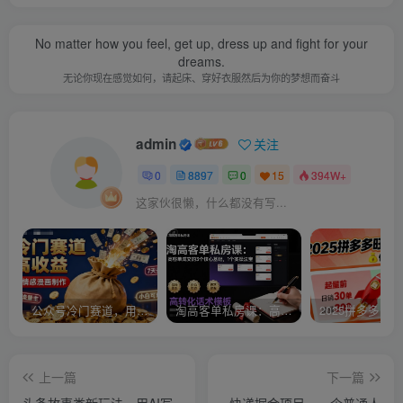
No matter how you feel, get up, dress up and fight for your
dreams.
无论你现在感觉如何，请起床、穿好衣服然后为你的梦想而奋斗
admin
关注
0
8897
0
15
394W+
这家伙很懒，什么都没有写...
公众号冷门赛道，用AI做情感漫画，7天开通流量主，操作简单，小白可玩
淘高客单私房课：高客单成交的3个核心基础，1个实操法宝
上一篇
下一篇