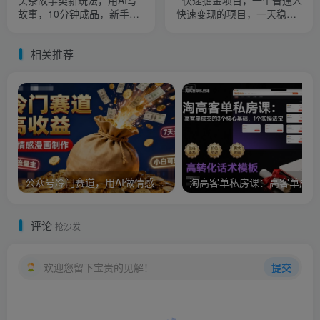
头条故事类新玩法，用AI写
快递掘金项目，一个普通人
故事，10分钟成品，新手也
快速变现的项目，一天稳定1
能快速上手，月入6k+
张
相关推荐
公众号冷门赛道，用AI做情感漫画，7天开通流量主，操作简单，小白可玩
淘
评论
抢沙发
欢迎您留下宝贵的见解！
提交