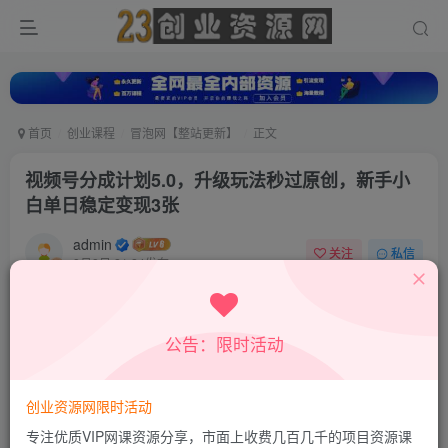
首页
创业课程
冒泡网【整站更新】
正文
视频号分成计划5.0，升级玩法秒过原创，新手小
白单日稳定变现3张
admin
关注
私信
8月8日 21:24发布
0
9
0
付费资源
公告：限时活动
视频号分成计划5.0，升级玩法秒过原创，新手小白单日稳定变现3张
此内容为付费资源，请付费后查看
9.8
创业资源网限时活动
19.8
积分
积分
专注优质VIP网课资源分享，市面上收费几百几千的项目资源课