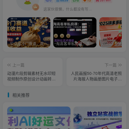
这家伙很懒，什么都没有写...
公众号冷门赛道，用AI做情感漫画，7天开通流量主，操作简单，小白可玩
淘高客单私房课：高客单成交的3个核心基础，1个实操法宝
上一篇
下一篇
动漫片段剪辑素材无水印短
人民画报50-70年代高清老照
视频制作原创设计动画转场
片海报人物画册图片电子版
合集200+
素材设计
相关推荐