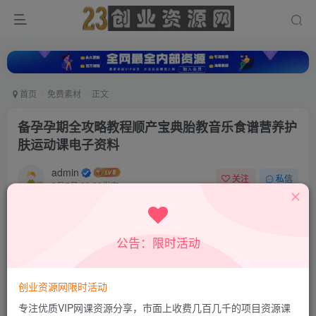
首页
免费素材
正文
备孕孕期全攻略教程顺产宝典胎教音乐食谱营养护
肤运动课电子资料
admin
关注
私信
8月7日 00:08发布
0
53
12
公告：限时活动
创业资源网限时活动
专注优质VIP网课资源分享，市面上收费几百几千的项目资源课