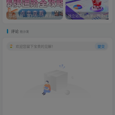
项目拆解：暴利AI小众赛道好运文化泰牌进阶变现全攻略
独立
评论
抢沙发
欢迎您留下宝贵的见解！
提交