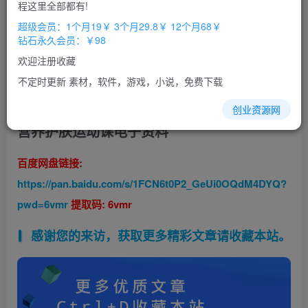
程这里全部都有!
超级会员：1个月19￥ 3个月29.8￥ 12个月68￥
钻石永久会员：￥98
欢迎注册收藏
不定时更新 素材，软件，游戏，小说，免费下载
创业资源网
备孕
孕期
全攻略
教程
顺产
宝典胎教音乐食谱
营养护肤运动课电子资料
百度网盘链接:
https://pan.baidu.com/s/1FCN6t0P2_GeUi0OQdM4DYQ?
pwd=6vmr
提取码: 6vmr
感谢您的来访，获取更多精彩文章请收藏本站。