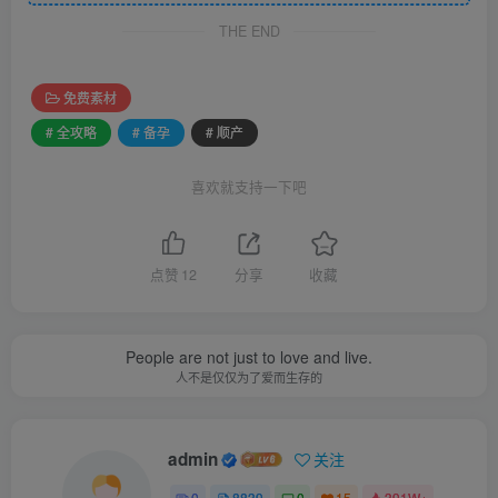
THE END
免费素材
# 全攻略
# 备孕
# 顺产
喜欢就支持一下吧
点赞
12
分享
收藏
People are not just to love and live.
人不是仅仅为了爱而生存的
admin
关注
0
8839
0
15
391W+