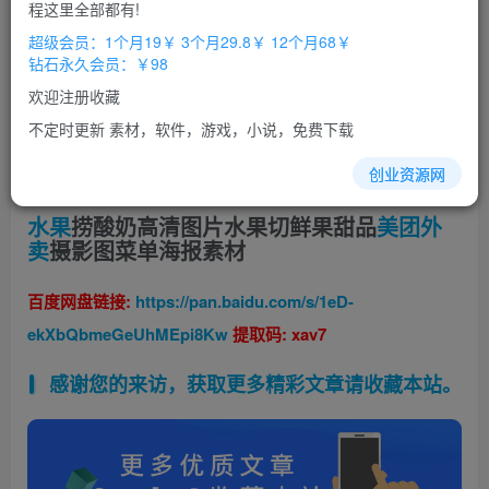
程这里全部都有!
超级会员：1个月19￥ 3个月29.8￥ 12个月68￥
钻石永久会员：￥98
欢迎注册收藏
不定时更新 素材，软件，游戏，小说，免费下载
创业资源网
水果
捞酸奶高清图片水果切鲜果甜品
美团
外
卖
摄影图菜单海报素材
百度网盘链接:
https://pan.baidu.com/s/1eD-
ekXbQbmeGeUhMEpi8Kw
提取码: xav7
感谢您的来访，获取更多精彩文章请收藏本站。