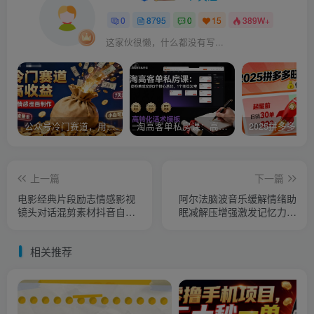
0
8795
0
15
389W+
这家伙很懒，什么都没有写...
公众号冷门赛道，用AI做情感漫画，7天开通流量主，操作简单，小白可玩
淘高客单私房课：高客单成交的3个核心基础，1个实操法宝
上一篇
下一篇
电影经典片段励志情感影视
阿尔法脑波音乐缓解情绪助
镜头对话混剪素材抖音自媒
眠减解压增强激发记忆力右
体剪辑短视频
脑开发胎教
相关推荐