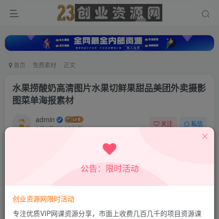
首页
免费素材
正文
水果捞酸奶高清图片水果切鲜果甜品美团外卖摄影
图菜单海报素材
admin
关注
私信
8月6日 23:25发布
0
138
11
公告：限时活动
创业资源网限时活动
专注优质VIP网课资源分享，市面上收费几百几千的项目资源课