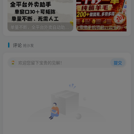
单量不断，全平台外卖自动助手，单窗口30+可矩阵操作【揭秘】
零撸
评论
抢沙发
欢迎您留下宝贵的见解！
提交