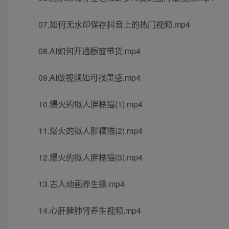
07.如何无水印保存抖音上的热门视频.mp4
08.AI如何开通橱窗带货.mp4
09.AI做视频如可找灵感.mp4
10.爆火的拟人胖橘猫(1).mp4
11.爆火的拟人胖橘猫(2).mp4
12.爆火的拟人胖橘猫(3).mp4
13.古人动画养生操.mp4
14.心肝脾肺肾养生视频.mp4