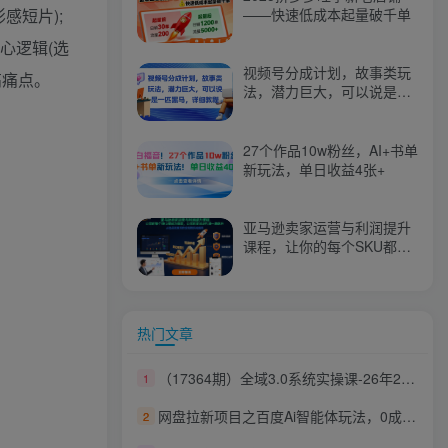
感短片);
——快速低成本起量破千单
心逻辑(选
视频号分成计划，故事类玩
高痛点。
法，潜力巨大，可以说是一
匹黑马，详细教程
27个作品10w粉丝，AI+书单
新玩法，单日收益4张+
亚马逊卖家运营与利润提升
课程，让你的每个SKU都成
为爆款，让你的亚马逊利润
一路飙升（更新26年3月）
热门文章
（17364期）全域3.0系统实操课-26年2月更新：一套完整的“O5A无潜入池”流量获取与优化方法论体系
1
网盘拉新项目之百度Ai智能体玩法，0成本撬动千万免费流量，被动收入，一天变现1k+
2