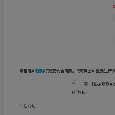
零基础AI
视频
特效变现全链课，7天掌握AI视频生产
课程介绍：