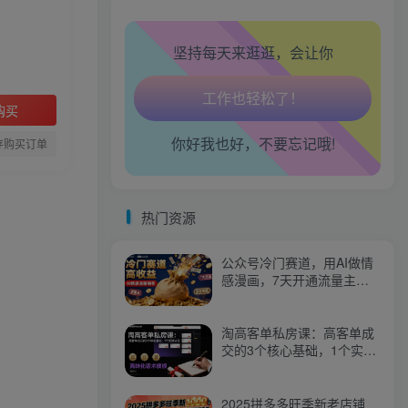
走路也有劲了！
坚持每天来逛逛，会让你
腿也不痛了！
腰也不酸了！
购买
你好我也好，不要忘记哦!
工作也轻松了！
存购买订单
热门资源
公众号冷门赛道，用AI做情
感漫画，7天开通流量主，
操作简单，小白可玩
淘高客单私房课：高客单成
交的3个核心基础，1个实操
法宝
2025拼多多旺季新老店铺