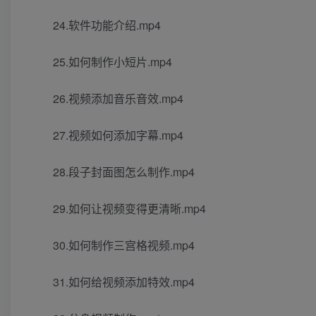
24.软件功能介绍.mp4
25.如何制作小短片.mp4
26.视频添加音乐音效.mp4
27.视频如何添加字幕.mp4
28.段子封面图怎么制作.mp4
29.如何让视频变得更清晰.mp4
30.如何制作三宫格视频.mp4
31.如何给视频添加特效.mp4