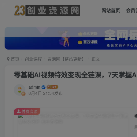
网站首页
会员
首页
创业课程
冒泡网【整站更新】
正文
零基础AI视频特效变现全链课，7天掌握
admin
8月4日 21:54发布
付费资源