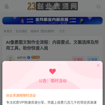
首页
创业课程
福缘网【整站更新】
正文
AI像素图文制作全流程：内容要点、文案选择及所
用工具，助你快速入局
admin
关注
私信
8月4日 21:52发布
0
14
0
付费资源
公告：限时活动
AI像素图文制作全流程：内容要点、文案选择及所用工具，助你快速入局
此内容为付费资源，请付费后查看
9.8
创业资源网限时活动
19.8
积分
积分
专注优质VIP网课资源分享，市面上收费几百几千的项目资源课