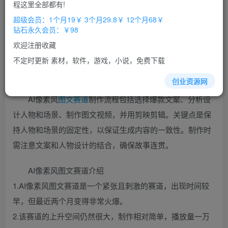
免费
免费
程这里全部都有!
超级会员
钻石会员
超级会员：1个月19￥ 3个月29.8￥ 12个月68￥
立即购买
钻石永久会员：￥98
您当前未登录！建议登陆后购买，办理会员包月更省钱，可保存购
欢迎注册收藏
买订单
不定时更新 素材，软件，游戏，小说，免费下载
创业资源网
AI像素风
图文
赛道
制作流程包括选择爆款文案、分析设
计人物和场景、制作图文视频，并用剪映剪辑。关键点是保
持人物和场景的固定性，以保证生成内容的一致性。制作时
需注意文案和人物设计的结合，确保故事连贯。
AI像素风图文赛道介绍
1.AI像素风图文赛道是一个紧张且刺激的赛道，出现时间较
早，但最近两个月变得非常火爆。
2.该赛道的上升空间仍然很大，制作相对简单，播放量一万