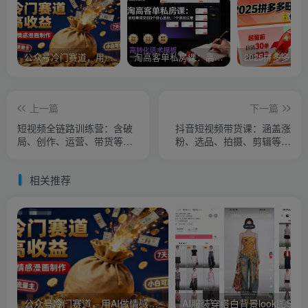
公众号冷门赛道，用AI做情感漫画，7天开通流量主，操作简单，小白可玩
淘高客单私房课：高客单成交的3个核心基础，1个实操法宝
上一篇
下一篇
短视频全链路训练营：含破
抖音短视频带货课：涵盖涨
局、创作、运营、带货等多
粉、选品、拍摄、剪辑等，
方面，详解各环节要点与实
教实操，助你从0到1实现爆
操技巧
单
相关推荐
公众号冷门赛道，用AI做情感漫画，7天开通流量主，操作简单，小白可玩
AI服装穿搭白背景