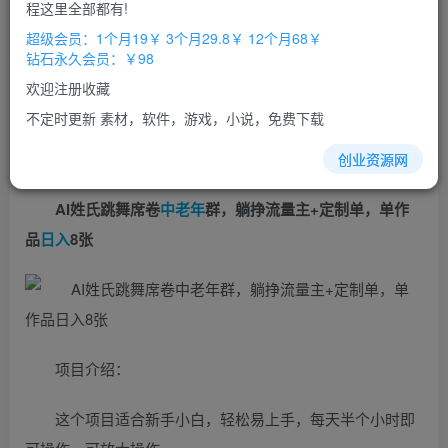
免费
免费
程这里全部都有!
超级会员
钻石会员
超级会员：1个月19￥ 3个月29.8￥ 12个月68￥
立即购买
钻石永久会员：￥98
您当前未登录！建议登陆后购买，办理会员包月更省钱，可保存购
欢迎注册收藏
买订单
不定时更新 素材，软件，游戏，小说，免费下载
创业资源网
AI姓氏跳舞席卷
中老年
群，躺挣流量主+定制单，单作
品
日入
8张
项目介绍：
这个项目适合新手小白，轻松易上手，每天半个小时即