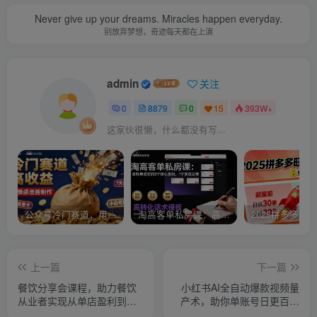
Never give up your dreams. Miracles happen everyday.
别放弃梦想，奇迹每天都在上演
admin
关注
0
8879
0
15
393W+
这家伙很懒，什么都没有写...
公众号冷门赛道，用AI做情感漫画，7天开通流量主，操作简单，小白可玩
淘高客单私房课：高客单成交的3个核心基础，1个实操法宝
上一篇
下一篇
餐饮分享会课程，助力餐饮
小红书AI全自动爆款视频量
从业者实现从单店盈利到规
产术，助你单账号日更百条
模化发展的转型升级
视频，7天搭建不封号矩阵流