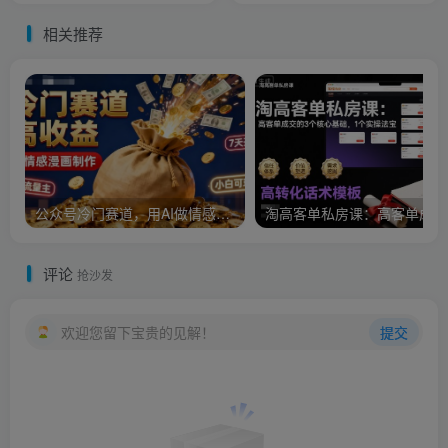
量池
相关推荐
公众号冷门赛道，用AI做情感漫画，7天开通流量主，操作简单，小白可玩
淘
评论
抢沙发
欢迎您留下宝贵的见解！
提交