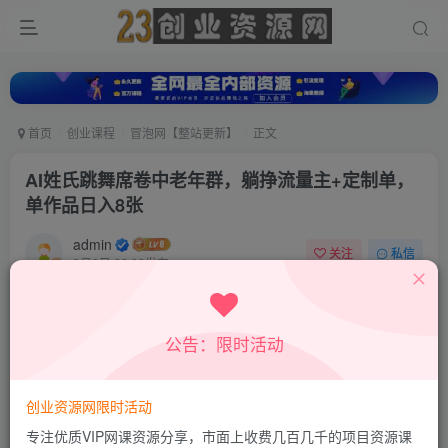
首页
创业课程
冒泡网【整站更新】
正文
AI姓氏跳舞席卷中老年群，躺挣流量主+定制单，
单作品日入8张
admin
关注
私信
8月2日 22:08发布
0
12
0
付费资源
公告：限时活动
AI姓氏跳舞席卷中老年群，躺挣流量主+定制单，单作品日入8张
此内容为付费资源，请付费后查看
9.8
创业资源网限时活动
19.8
积分
积分
专注优质VIP网课资源分享，市面上收费几百几千的项目资源课