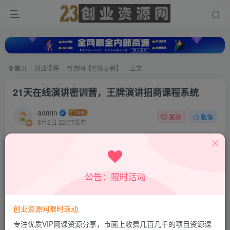
首页
创业课程
冒泡网【整站更新】
正文
21天在线演讲密训营，王牌演讲招商课程系统
admin
关注
私信
8月2日 22:07发布
0
42
0
付费资源
21天在线演讲密训营，王牌演讲招商课程系统
公告：限时活动
此内容为付费资源，请付费后查看
9.8
19.8
积分
积分
创业资源网限时活动
免费
免费
超级会员
钻石会员
专注优质VIP网课资源分享，市面上收费几百几千的项目资源课