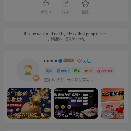
点赞
0
分享
收藏
It is by acts and not by ideas that people live.
行动是根本，想法锦上添花
admin
关注
0
8807
0
15
389W+
这家伙很懒，什么都没有写...
公众号冷门赛道，用AI做情感漫画，7天开通流量主，操作简单，小白可玩
淘高客单私房课：高客单成交的3个核心基础，1个实操法宝