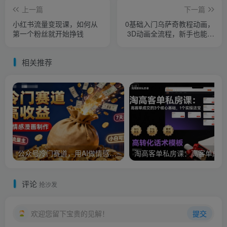
上一篇
下一篇
小红书流量变现课，如何从
0基础入门乌萨奇教程动画，
第一个粉丝就开始挣钱
3D动画全流程，新手也能跟
着上手
相关推荐
公众号冷门赛道，用AI做情感漫画，7天开通流量主，操作简单，小白可玩
淘
评论
抢沙发
欢迎您留下宝贵的见解！
提交