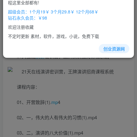
程这里全部都有!
立即购买
超级会员：1个月19￥ 3个月29.8￥ 12个月68￥
钻石永久会员：￥98
您当前未登录！建议登陆后购买，办理会员包月更省钱，可保存购
买订单
欢迎注册收藏
不定时更新 素材，软件，游戏，小说，免费下载
创业资源网
21天在线
演讲
密训营，王牌演讲招商课程系统
课程内容：
01、开营致辞(1).
mp
4
02、一，伟大的人有伟大的习惯(1).mp4
03、二，演讲的八大价值(1).mp4