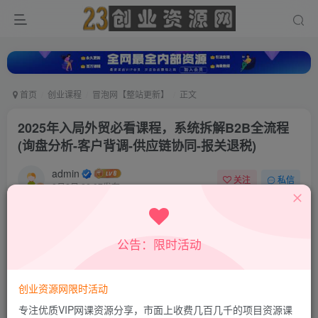
首页
创业课程
冒泡网【整站更新】
正文
2025年入局外贸必看课程，系统拆解B2B全流程
(询盘分析-客户背调-供应链协同-报关退税)
admin
关注
私信
8月2日 22:07发布
0
17
0
付费资源
公告：限时活动
2025年入局外贸必看课程，系统拆解B2B全流程(询盘分析-客户背调-供应链协同-报关退税)
此内容为付费资源，请付费后查看
9.8
创业资源网限时活动
19.8
积分
积分
专注优质VIP网课资源分享，市面上收费几百几千的项目资源课