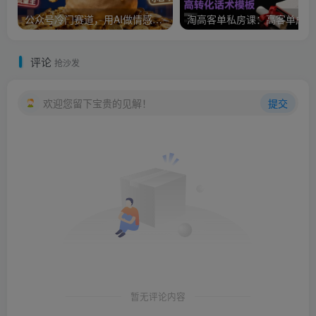
公众号冷门赛道，用AI做情感漫画，7天开通流量主，操作简单，小白可玩
淘
评论
抢沙发
欢迎您留下宝贵的见解！
提交
暂无评论内容