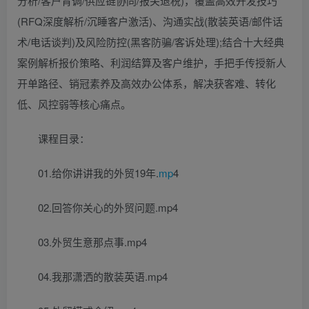
分析/客户背调/供应链协同/报关退税)，覆盖高效开发技巧
(RFQ深度解析/沉睡客户激活)、沟通实战(散装英语/邮件话
术/电话谈判)及风险防控(黑客防骗/客诉处理);结合十大经典
案例解析报价策略、利润结算及客户维护，手把手传授新人
开单路径、销冠素养及高效办公体系，解决获客难、转化
低、风控弱等核心痛点。
课程目录：
01.给你讲讲我的外贸19年.
mp
4
02.回答你关心的外贸问题.mp4
03.外贸生意那点事.mp4
04.我那潇洒的散装英语.mp4