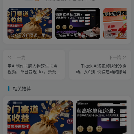
公众号冷门赛道，用AI做情感漫画，7天开通流量主，操作简单，小白可玩
淘高客单私房课：高客单成交的3个核心基础，1个实操法宝
上一篇
下一篇
用AI制作卡牌人物双生卡点
Tiktok Ai短视频快速冷启
视频，单日变现1k+，条条点
动，从0到1快速启动的账号
赞过W
相关推荐