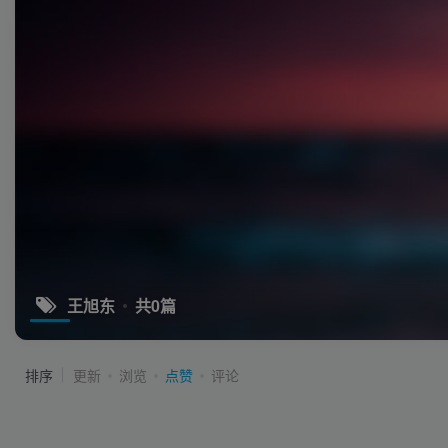
王旭东
共0篇
排序
更新
浏览
点赞
评论