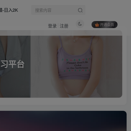
盟-日入2K
开通会员
登录
注册
习平台