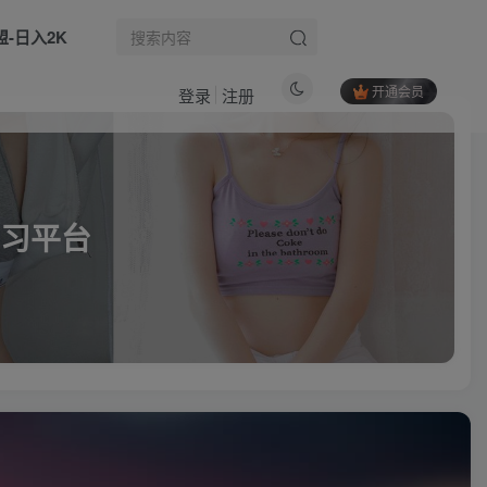
盟-日入2K
开通会员
登录
注册
习平台