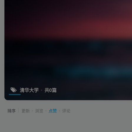
清华大学
共0篇
排序
更新
浏览
点赞
评论