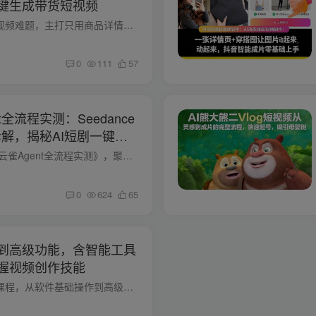
键生成带货短视频
本课程聚焦服饰类目低成本做短视频难题，主打只用商品详情图、穿搭静态原图，借助 AI 技术实现图片动态化。课程细致拆解 AI 驱动服装布料飘动、人物穿搭动态的实操步骤，深度讲解抖音智能成片全...
0
111
57
t全流程实测：Seedance
拆解，揭秘AI短剧一键成
一、课程内容简介 本课程为《小云雀Agent全流程实测》，聚焦字节跳动旗下搭载Seedance 2.0算法的全球首个短剧智能体，以普通人视角无滤镜、零专业加成实测，从注册、剧本生成、角色场景构建、分...
0
624
65
到高级功能，含智能工具
握视频创作技能
这是一套系统化的手机剪辑教学课程，从软件基础操作到高级功能应用，覆盖素材处理、音画同步、特效添加等全流程剪辑技能，包含一键成片等智能工具使用，并通过四大实战案例（景点/美食/创意/延...