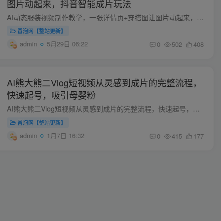
图片动起来，抖音智能成片玩法
AI动态服装视频制作教学，一张详情页+穿搭图让图片动起来，抖音智能成片玩法 课程介绍 AI动态服装视频制作教学，抖音智能成片玩法 一张详情页图片+穿搭图片，就可以让图片动起来。 课程内容： ...
冒泡网【整站更新】
admin
5月29日 06:22
0
502
408
AI熊大熊二Vlog短视频从灵感到成片的完整流程，
快速起号，吸引母婴粉
AI熊大熊二Vlog短视频从灵感到成片的完整流程，快速起号，吸引母婴粉 全程干货,无废话，系统拆解【熊大Vlog】从灵感到成片的完整流程： 角色与场景图 视频生成 Prompt撰写 配音 剪辑成片 每一步...
冒泡网【整站更新】
admin
1月7日 16:32
0
415
177