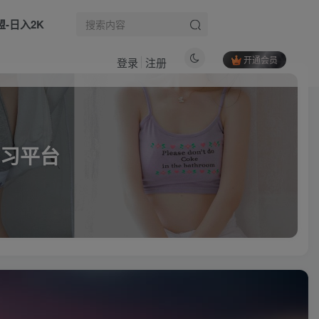
盟-日入2K
开通会员
登录
注册
习平台