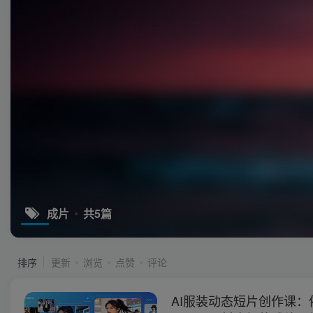
成片
共5篇
排序
更新
浏览
点赞
评论
AI服装动态短片创作课