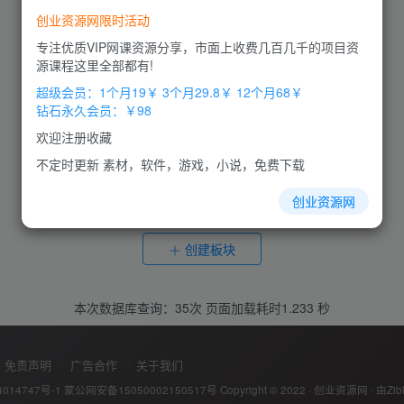
创业资源网限时活动
专注优质VIP网课资源分享，市面上收费几百几千的项目资
源课程这里全部都有!
超级会员：1个月19￥ 3个月29.8￥ 12个月68￥
钻石永久会员：￥98
欢迎注册收藏
该分类下暂无内容
不定时更新 素材，软件，游戏，小说，免费下载
创业资源网
创建板块
本次数据库查询：35次 页面加载耗时1.233 秒
免责声明
广告合作
关于我们
014747号-1
蒙公网安备15050002150517号
Copyright © 2022 ·
创业资源网
· 由
Zib