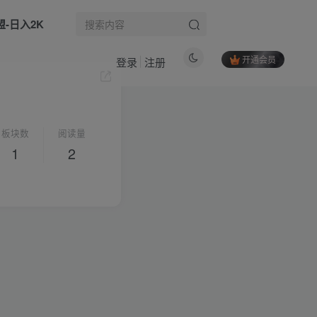
盟-日入2K
开通会员
登录
注册
板块数
阅读量
1
2