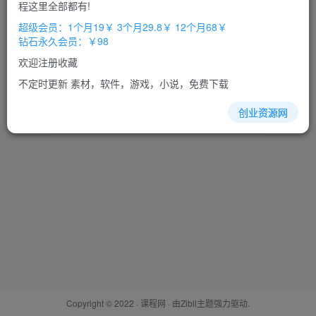
程这里全部都有!
设置新密码
超级会员：1个月19￥ 3个月29.8￥ 12个月68￥
钻石永久会员：￥98
重复密码
欢迎注册收藏
不定时更新 素材，软件，游戏，小说，免费下载
确认提交
创业资源网
Copyright © 2022 ·
课程网
· 由
Zibll主题
强力驱动.