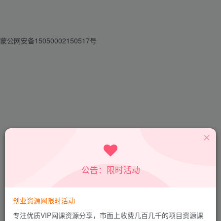
蒙公网安备15050002150517号
找回密码
公告：限时活动
登录
注册
创业资源网限时活动
邮箱
专注优质VIP网课资源分享，市面上收费几百几千的项目资源课