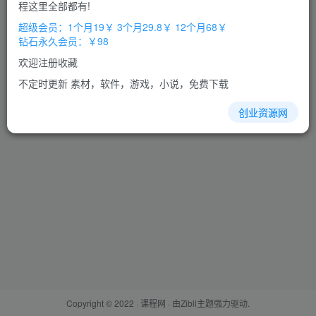
程这里全部都有!
设置新密码
超级会员：1个月19￥ 3个月29.8￥ 12个月68￥
钻石永久会员：￥98
重复密码
欢迎注册收藏
不定时更新 素材，软件，游戏，小说，免费下载
确认提交
创业资源网
Copyright © 2022 ·
课程网
· 由
Zibll主题
强力驱动.