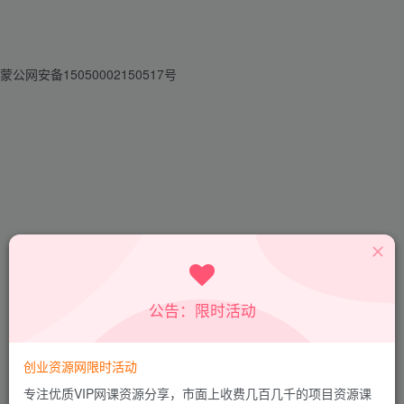
蒙公网安备15050002150517号
找回密码
公告：限时活动
登录
注册
创业资源网限时活动
邮箱
专注优质VIP网课资源分享，市面上收费几百几千的项目资源课