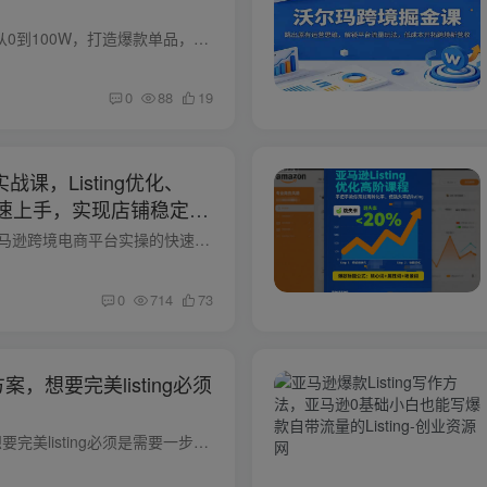
沃尔玛平台增长的实战运营课，从0到100W，打造爆款单品，实现业绩飞跃 课程介绍： 沃尔玛平台增长的实战运营课，课程从品牌店铺搭建、Listing视觉体系（主图、视频、A+）到搜索优化（SEO标签、...
0
88
19
战课，Listing优化、
，快速上手，实现店铺稳定出
课程简介 本课程是一套专注于亚马逊跨境电商平台实操的快速入门与进阶教程。课程从基础平台认识与规则解读入手，核心聚焦于提升商品竞争力的关键环节：Listing页面（商品详情页）的刊登与高级优...
0
714
73
方案，想要完美listing必须
100分完美Listing打造全方案，想要完美listing必须是需要一步一个脚印的 适合人群 1.亚马逊小白，从0到1，成功交付多个学员 2.三年内白帽玩法卖家，学习更多打法开阔思路 3.学习亚马逊的底层逻...