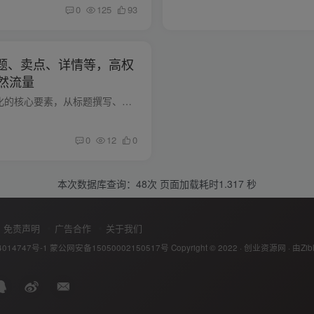
0
125
93
：标题、卖点、详情等，高权
然流量
本课程系统讲解亚马逊Listing优化的核心要素，从标题撰写、五大卖点提炼、详情描述技巧，到图片优化标准、关键词布局策略，形成完整的Listing优化体系，特别包含快速写出高权重Listing的实战方...
0
12
0
本次数据库查询：48次 页面加载耗时1.317 秒
免责声明
广告合作
关于我们
014747号-1
蒙公网安备15050002150517号
Copyright © 2022 ·
创业资源网
· 由
Zib