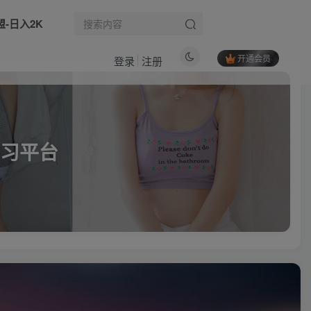
盟-日入2K
开通会员
登录
注册
习平台