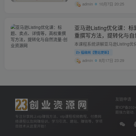
admin
10月7日 20:25
亚马逊Listing优化课
重撰写方法，提转化与自
福缘网【整站更新】
admin
8月17日 23:29
友链申请
蒙ICP备2024
题
强力驱动.
专注分享网上vip赚钱方法、vip课程视频教程、付费网
络课程以及网赚培训，学习引流、建站、赚钱等，学项
目技术从这里开始！