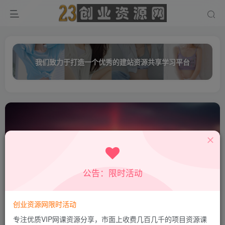
我们致力于打造一个优秀的建站资源共享学习平台
公告：限时活动
自动
共40篇
创业资源网限时活动
排序
更新
浏览
点赞
评论
专注优质VIP网课资源分享，市面上收费几百几千的项目资源课