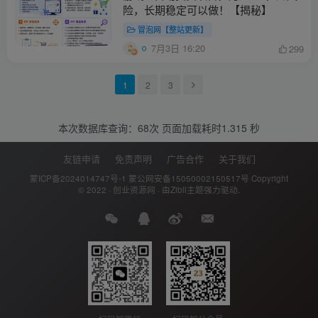
险，长期稳定可以做！【揭秘】
冒泡网【整站更新】
7月3日 16:20
299
1
2
3
本次数据库查询：68次 页面加载耗时1.315 秒
友链申请
免责声明
广告合作
关于我们
蒙ICP备2024014747号-1
蒙公网安备15050002150517号
Copyright
© 2022 ·
创业资源网
· 由
Zibll主题
强力驱动.