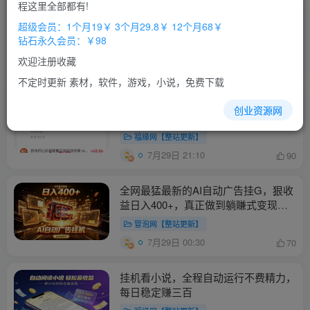
程这里全部都有!
全自动游戏打金和皮肤扫货，规模化运
超级会员：1个月19￥ 3个月29.8￥ 12个月68￥
营日入10张，深耕三年稳定老项目！
钻石永久会员：￥98
福缘网【整站更新】
欢迎注册收藏
7月31日 19:44
19
不定时更新 素材，软件，游戏，小说，免费下载
稳定三年的海外游戏全自动搬砖玩法，
创业资源网
日入千元，无脑操作！
福缘网【整站更新】
7月29日 21:10
90
全网最猛最新的AI自动广告挂G，狠收
益日入400+，真正做到躺賺式变现
【揭秘】
冒泡网【整站更新】
7月29日 00:30
70
挂机看小说，全程自动运行不费精力，
每日稳定赚三百