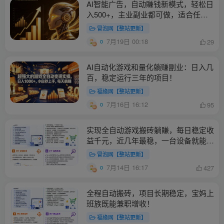
AI智能广告，自动賺钱新模式，轻松日
入500+，主业副业都可做，适合任何
人群【揭秘】
冒泡网【整站更新】
7月19日 00:18
29
AI自动化游戏和量化躺赚副业：日入几
百，稳定运行三年的项目！
福缘网【整站更新】
7月16日 16:12
95
实现全自动游戏搬砖躺賺，每日稳定收
益千元，近几年最稳，一台设备就能
做！【揭秘】
冒泡网【整站更新】
7月14日 16:17
427
全程自动搬砖，项目长期稳定，宝妈上
班族既能兼职增收！
福缘网【整站更新】