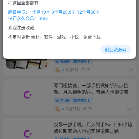
程这里全部都有!
利用知乎问答做公众号流量主，起号后
超级会员：1个月19￥ 3个月29.8￥ 12个月68￥
每天收益3张+
钻石永久会员：￥98
冒泡网【整站更新】
欢迎注册收藏
3月7日 17:34
294
不定时更新 素材，软件，游戏，小说，免费下载
知乎图文带货掘金：热榜流量+选品技
创业资源网
巧+商业合作全攻略
福缘网【整站更新】
3月6日 17:25
25
零门槛搞钱，一部手机做知乎热点拉
新，月入到手3W+，普通人也能逆袭
冒泡网【整站更新】
2月26日 16:26
337
仅靠一部手机，月入到手3w+！知乎热
点拉新普通人也能实现逆袭之路！