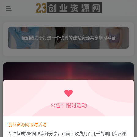
我们致力于打造一个优秀的建站资源共享学习平台
公告：限时活动
知乎
共13篇
创业资源网限时活动
排序
更新
浏览
点赞
评论
专注优质VIP网课资源分享，市面上收费几百几千的项目资源课