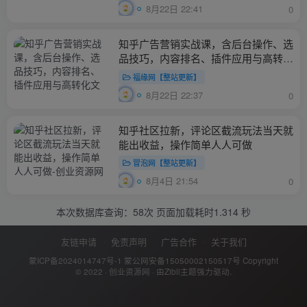
8月22日 22:41
0
知乎广告营销实战课，含后台操作、选
品技巧，内容排名、插件应用与高转化
文案写法
福缘网【整站更新】
8月22日 22:37
0
知乎社区拉新，评论区截流玩法当天就
能出收益，操作简单人人可做
冒泡网【整站更新】
8月4日 21:54
0
本次数据库查询：58次 页面加载耗时1.314 秒
友链申请
免责声明
广告合作
关于我们
蒙ICP备2024014747号-1
蒙公网安备15050002150517号
Copyright
© 2022 ·
创业资源网
· 由
Zibll主题
强力驱动.