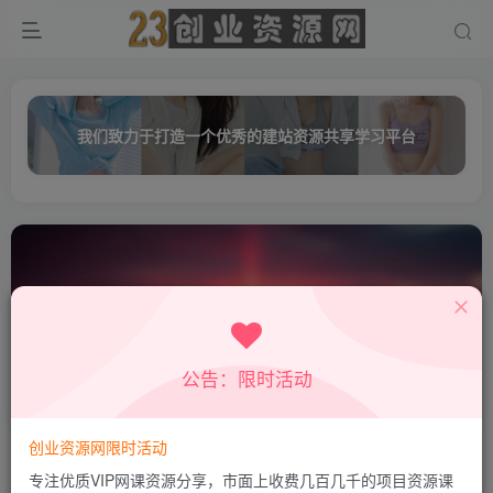
我们致力于打造一个优秀的建站资源共享学习平台
公告：限时活动
死路
共0篇
创业资源网限时活动
排序
更新
浏览
点赞
评论
专注优质VIP网课资源分享，市面上收费几百几千的项目资源课