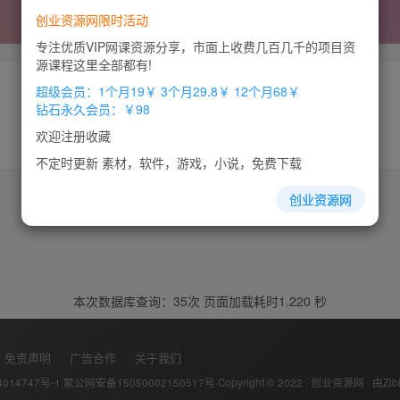
创业资源网限时活动
专注优质VIP网课资源分享，市面上收费几百几千的项目资
源课程这里全部都有!
超级会员：1个月19￥ 3个月29.8￥ 12个月68￥
钻石永久会员：￥98
欢迎注册收藏
不定时更新 素材，软件，游戏，小说，免费下载
创业资源网
本次数据库查询：35次 页面加载耗时1.220 秒
免责声明
广告合作
关于我们
014747号-1
蒙公网安备15050002150517号
Copyright © 2022 ·
创业资源网
· 由
Zib